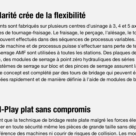
rité crée de la flexibilité
s sont fabriqués sur plusieurs centres d'usinage à 3, 4 et 5 a
es de tournage-fraisage. Le fraisage, le perçage, l'alésage, le t
ouvent effectués dans des séquences de processus variables. 
e machine et de processus puisse s'effectuer sans perte de 
serrage AMF sont utilisées à toutes les stations. Des plaques d
ée, des modules de serrage à point zéro hydrauliques des série
tèmes de serrage sur bloc et des pinces de serrage assurent la 
Le concept est complété par des tours de bridage qui peuvent 
nées rapidement et de manière définie à l'aide de modules de b
d-Play plat sans compromis
ant que la technique de bridage reste plate malgré les forces él
er en toute sécurité même les pièces de grande taille sans dé
rférence des machines ni courir de risques de collision. Les mo