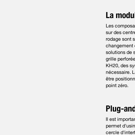
La modula
Les composant
sur des centr
rodage sont s
changement d
solutions de 
grille perfor
KH20, des sys
nécessaire. 
être position
point zéro.
Plug-an
Il est import
permet d'usin
cercle d'inte