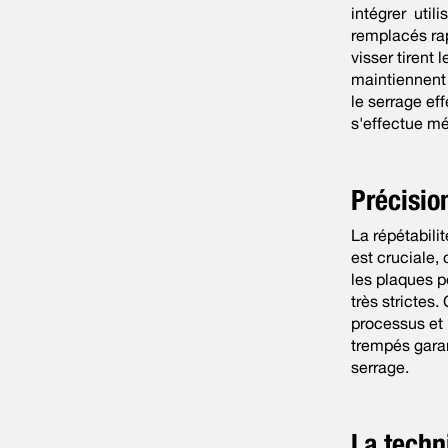
intégrer util
remplacés ra
visser tirent
maintiennent 
le serrage ef
s'effectue m
Précision
La répétabili
est cruciale,
les plaques p
très strictes.
processus et 
trempés garan
serrage.
La techn