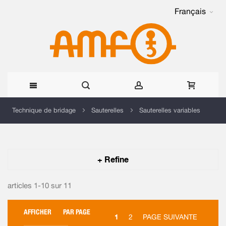
Français
Allez
Technique de bridage
Sauterelles
Sauterelles variables
au
contenu
+ Refine
articles 1-10 sur
11
AFFICHER
PAR PAGE
1
2
PAGE SUIVANTE