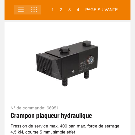
LISTE
GRILLE
AFFICHER
1
2
3
4
PAGE SUIVANTE
EN
N° de commande:
66951
Crampon plaqueur hydraulique
Pression de service max. 400 bar, max. force de serrage
4,5 kN, course 5 mm, simple effet