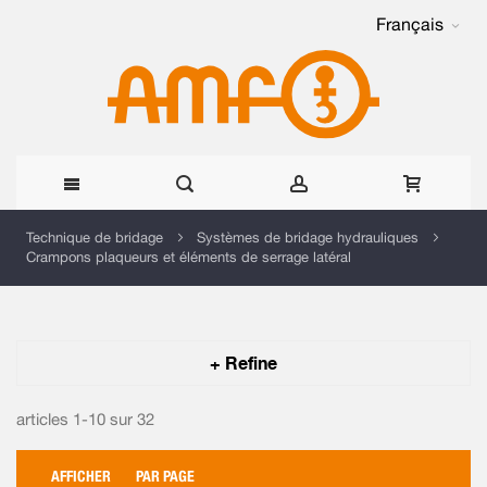
Français
Allez
Technique de bridage
Systèmes de bridage hydrauliques
Crampons plaqueurs et éléments de serrage latéral
au
contenu
+ Refine
articles 1-10 sur
32
AFFICHER
PAR PAGE