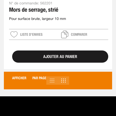
N° de commande:
562201
Mors de serrage, strié
Pour surface brute, largeur 10 mm
LISTE D’ENVIES
COMPARER
AJOUTER AU PANIER
AFFICHER
PAR PAGE
LISTE
GRILLE
AFFICHER
EN