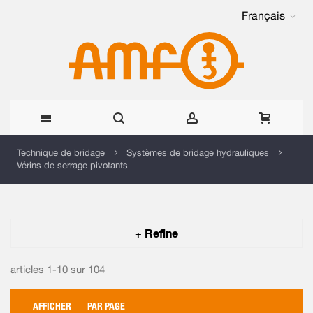
Français
Allez
Technique de bridage
Systèmes de bridage hydrauliques
Vérins de serrage pivotants
au
contenu
+ Refine
articles 1-10 sur
104
AFFICHER
PAR PAGE