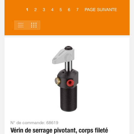
1
2
3
4
5
6
7
PAGE SUIVANTE
LISTE
GRILLE
AFFICHER
EN
N° de commande:
68619
Vérin de serrage pivotant, corps fileté