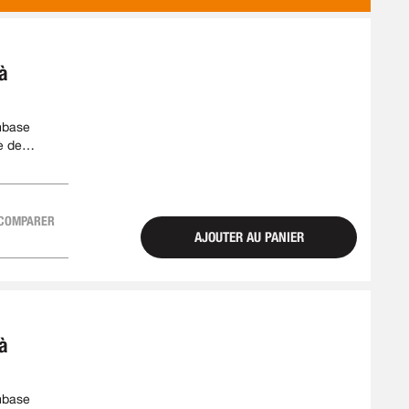
EN
 à
mbase
e de
COMPARER
AJOUTER AU PANIER
 à
mbase