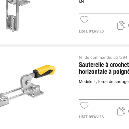
kN
LISTE D’ENVIES
N° de commande:
557284
Sauterelle à crochet
horizontale à poign
avec verrouillage d
Modèle 4, force de serrage
sécurité
LISTE D’ENVIES