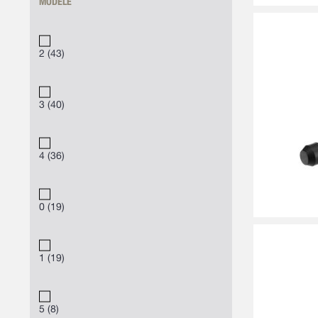
MODÈLE
2
43
3
40
4
36
0
19
1
19
5
8