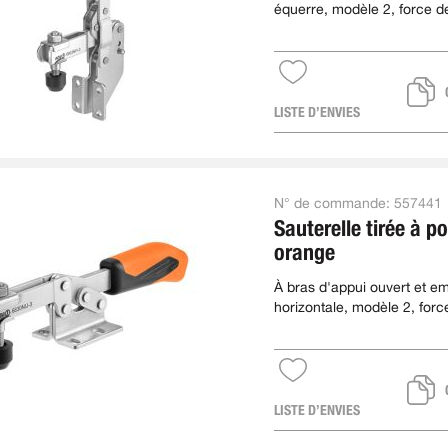
équerre, modèle 2, force d
max. 1,2 kN
LISTE D’ENVIES
N° de commande:
557441
Sauterelle tirée à p
orange
À bras d'appui ouvert et e
horizontale, modèle 2, forc
serrage max. 1,2 kN
LISTE D’ENVIES