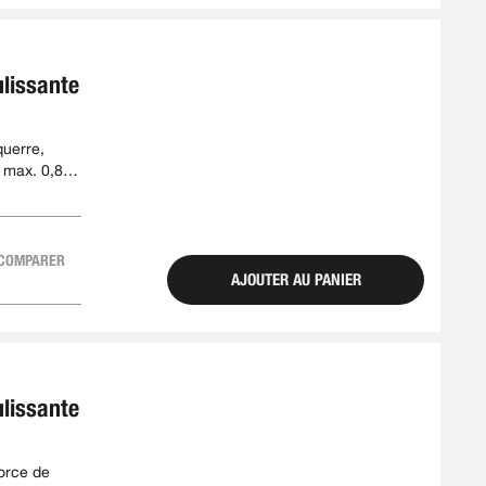
ulissante
querre,
 max. 0,8
COMPARER
AJOUTER AU PANIER
ulissante
force de