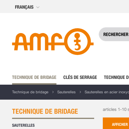
Allez
FRANÇAIS
au
contenu
TECHNIQUE DE BRIDAGE
CLÉS DE SERRAGE
TECHNIQUE D
Technique de bridage
Sauterelles
Sauterelles en acier inoxy
articles 1-10
TECHNIQUE DE BRIDAGE
AFFICHER
SAUTERELLES