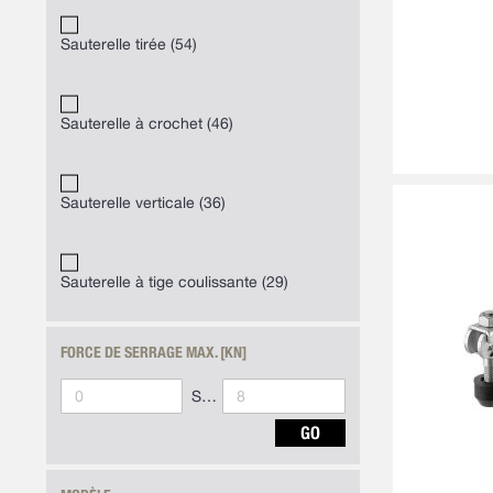
Sauterelle tirée
54
Sauterelle à crochet
46
Sauterelle verticale
36
Sauterelle à tige coulissante
29
FORCE DE SERRAGE MAX. [KN]
Synoa_AlgoliaArticleList-to
GO