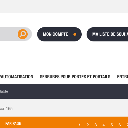
MON COMPTE
MA LISTE DE SOUH
'AUTOMATISATION
SERRURES POUR PORTES ET PORTAILS
ENTR
dable
 sur
165
PAR PAGE
1
2
3
4
5
6