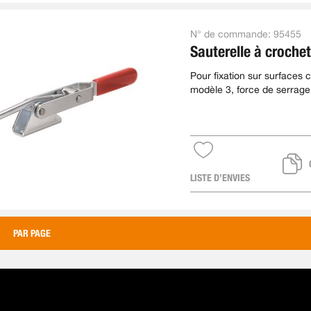
N° de commande:
95455
Sauterelle à crochet
Pour fixation sur surfaces c
modèle 3, force de serrage
kN
LISTE D’ENVIES
PAR PAGE