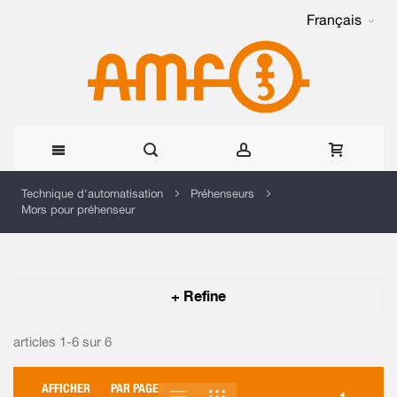
Français
Allez
Technique d'automatisation
Préhenseurs
Mors pour préhenseur
au
contenu
+ Refine
articles 1-6 sur
6
AFFICHER
PAR PAGE
LISTE
GRILLE
AFFICHER
1