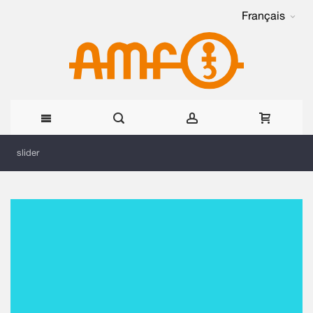
Français
Allez
slider
au
contenu