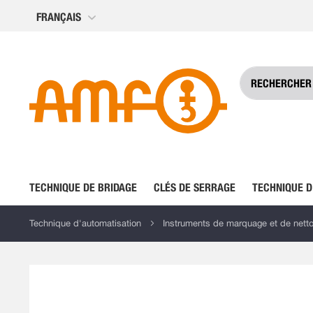
Allez
FRANÇAIS
au
contenu
TECHNIQUE DE BRIDAGE
CLÉS DE SERRAGE
TECHNIQUE D
Technique d'automatisation
Instruments de marquage et de nett
Skip
to
the