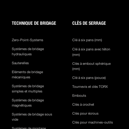
TECHNIQUE DE BRIDAGE
CLÈS DE SERRAGE
Zero-Point-Systems
Clé à six pans (mm)
Systèmes de bridage
Clé à six pans avec téton
hydrauliques
(mm)
Sauterelles
Clés à embout sphérique
(mm)
Eléments de bridage
mécaniques
Clé à six pans (pouce)
Systèmes de bridage
Tournevis et clés TORX
simples et multiples
Embouts
Systèmes de bridage
Clés à crochet
magnétiques
Clés pour écrous
Systèmes de bridage sous
vide
Clés pour machines-outils
Systèmes de montage