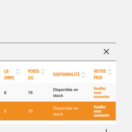
L8
POIDS
VOTRE
DISPONIBILITÉ
[MM]
[G]
PRIX
Veuillez
Disponible en
6
78
vous
stock
connecter
Veuillez
Disponible en
6
78
vous
stock
connecter