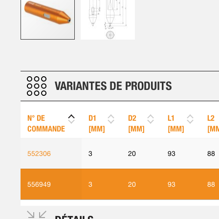
Skip
to
the
beginning
VARIANTES DE PRODUITS
of
the
images
N° DE
D1
D2
L1
L2
gallery
COMMANDE
[MM]
[MM]
[MM]
[M
552306
3
20
93
88
556949
3
20
93
88