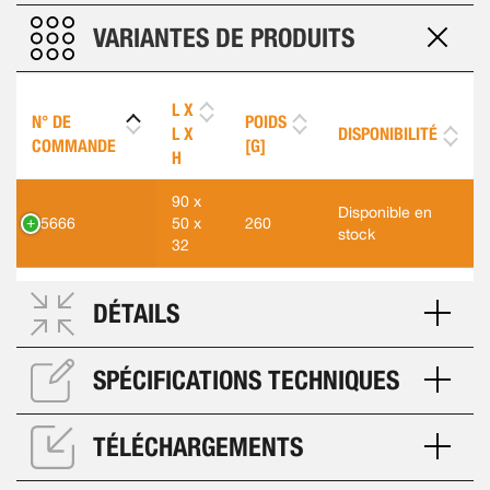
VARIANTES DE PRODUITS
L X
N° DE
POIDS
L X
DISPONIBILITÉ
COMMANDE
[G]
H
90 x
Disponible en
45666
50 x
260
stock
32
DÉTAILS
SPÉCIFICATIONS TECHNIQUES
TÉLÉCHARGEMENTS