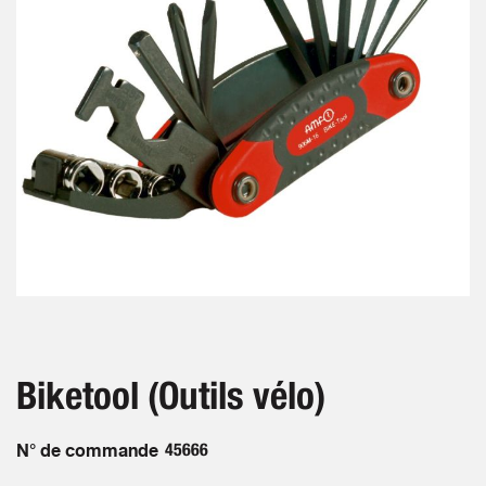
gallery
Skip
to
the
beginning
Biketool (Outils vélo)
of
the
images
N° de commande
45666
gallery