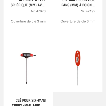
SPHÉRIQUE (MM) AVEC
PANS (MM) À POIGNÉE
POIGNÉE EN «T»
DROITE
Nr. 47670
Nr. 42192
ERGONOMIQUE BI
MATIÈRE, AVEC
Ouverture de clé 3 mm
Ouverture de clé 3 mm
SORTIE LATÉRALE
CLÉ POUR SIX-PANS
CREUX (MM), MODÈLE