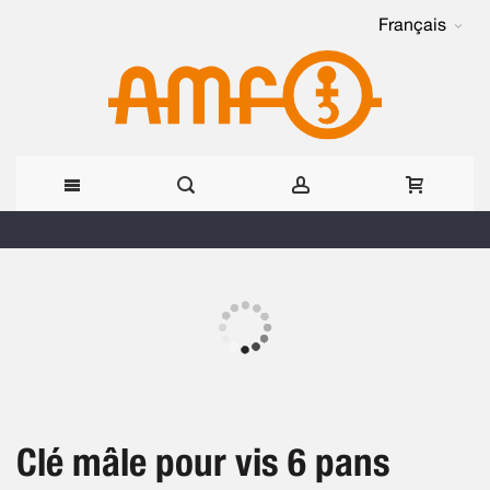
Français
Allez
au
Skip
contenu
to
the
Skip
end
to
of
the
the
beginning
images
Clé mâle pour vis 6 pans
of
gallery