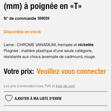
the
(mm) à poignée en «T»
images
gallery
N° de commande
568026
Disponible en stock
nickelée
Lame : CHROME VANADIUM, trempée et
.
Poignée : matière plastique d’une seule catégorie,
résistante aux chocs (exempte de cadmium), rouge.
Votre prix:
Veuillez vous connecter
Les prix s'entendent hors TVA et
frais de port
.
AJOUTER À MA LISTE D’ENVIE