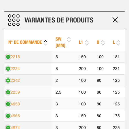
VARIANTES DE PRODUITS
SW
N° DE COMMANDE
L1
B
L
[MM]
42218
5
150
100
181
42234
8
200
100
231
42242
2
100
80
125
42259
2,5
100
80
125
44958
3
100
80
125
44966
3
150
80
175
44974
3
200
80
225