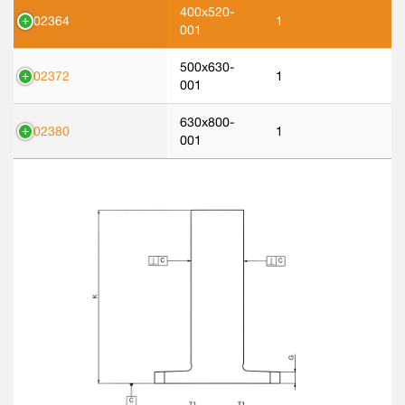
400x520-
302364
1
001
500x630-
302372
1
001
630x800-
302380
1
001