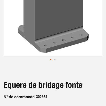
Skip
to
the
beginning
Equere de bridage fonte
of
the
images
N° de commande
302364
gallery