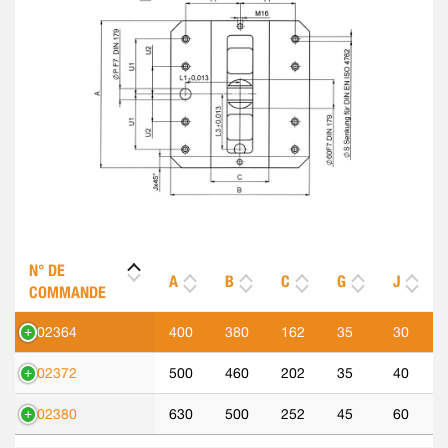
N° DE
A
B
C
G
J
COMMANDE
302364
400
380
162
35
30
302372
500
460
202
35
40
302380
630
500
252
45
60