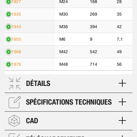
81927
M24
168
28
81935
M30
269
35
81943
M36
394
42
81950
M6
9
7,1
81968
M42
542
49
81976
M48
714
56
DÉTAILS
SPÉCIFICATIONS TECHNIQUES
CAD