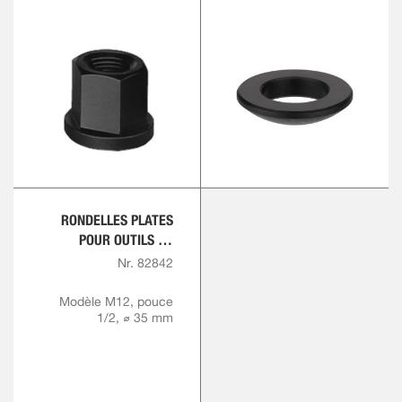
RONDELLES PLATES
POUR OUTILS DE
SERRAGE
Nr. 82842
Modèle M12, pouce
1/2, ⌀ 35 mm