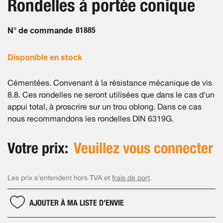
Rondelles à portée conique
of
gallery
the
images
N° de commande
81885
gallery
Disponible en stock
Cémentées. Convenant à la résistance mécanique de vis
8.8. Ces rondelles ne seront utilisées que dans le cas d'un
appui total, à proscrire sur un trou oblong. Dans ce cas
nous recommandons les rondelles DIN 6319G.
Votre prix:
Veuillez vous connecter
Les prix s'entendent hors TVA et
frais de port
.
AJOUTER À MA LISTE D’ENVIE