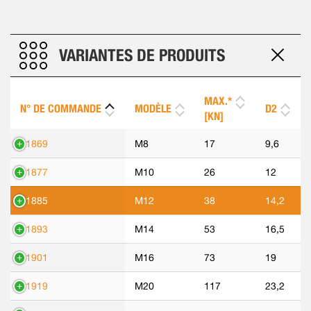
VARIANTES DE PRODUITS
MAX.*
N° DE COMMANDE
MODÈLE
D2
[KN]
81869
M8
17
9,6
81877
M10
26
12
81885
M12
38
14,2
81893
M14
53
16,5
81901
M16
73
19
81919
M20
117
23,2