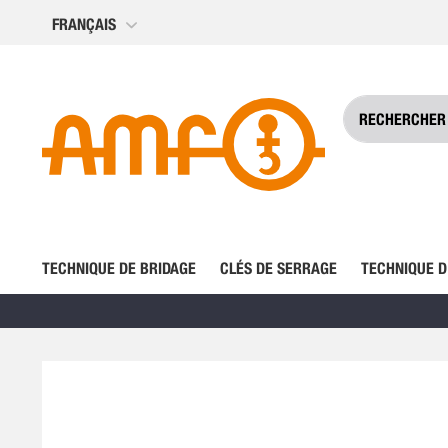
Allez
FRANÇAIS
au
contenu
TECHNIQUE DE BRIDAGE
CLÉS DE SERRAGE
TECHNIQUE D
Skip
to
the
end