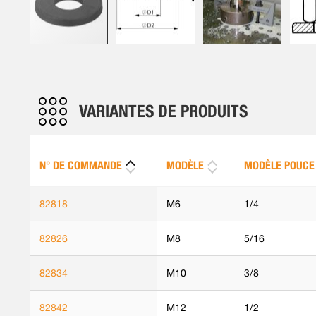
Skip
to
the
beginning
VARIANTES DE PRODUITS
of
the
images
N° DE COMMANDE
MODÈLE
MODÈLE POUCE
gallery
82818
M6
1/4
82826
M8
5/16
82834
M10
3/8
82842
M12
1/2