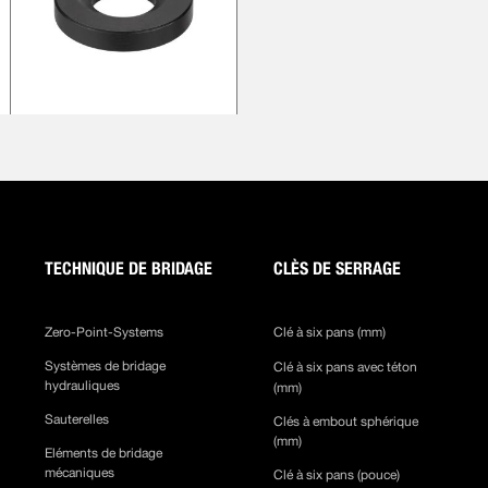
TECHNIQUE DE BRIDAGE
CLÈS DE SERRAGE
Zero-Point-Systems
Clé à six pans (mm)
Systèmes de bridage
Clé à six pans avec téton
hydrauliques
(mm)
Sauterelles
Clés à embout sphérique
(mm)
Eléments de bridage
mécaniques
Clé à six pans (pouce)