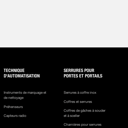
TECHNIQUE
SERRURES POUR
D'AUTOMATISATION
PORTES ET PORTAILS
Instruments de marquage et
Serrures à coffre inox
de nettoyage
Coffres et serrures
Préhenseurs
Coffres de gâches à souder
Capteurs radio
et à sceller
Charnières pour serrures