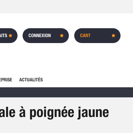
AITS
CONNEXION
CART
EPRISE
ACTUALITÉS
cale à poignée jaune