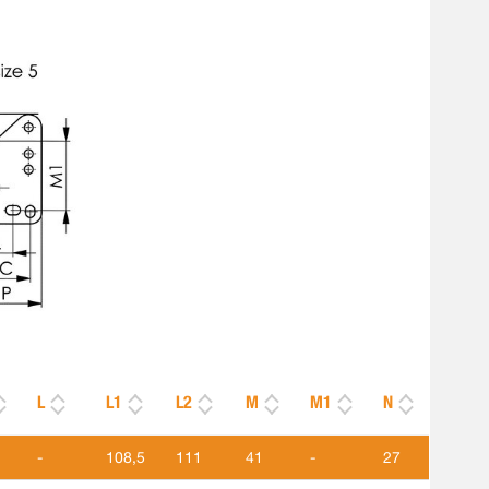
L
L1
L2
M
M1
N
-
108,5
111
41
-
27