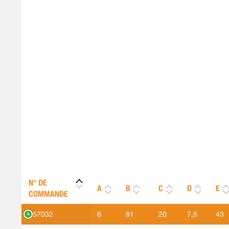
N° DE
A
B
C
D
E
COMMANDE
557032
6
81
20
7,5
43