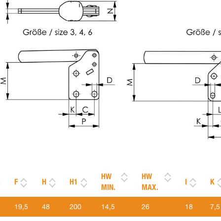
HW
HW
F
H
H1
I
K
MIN.
MAX.
19,5
48
200
14,5
26
18
7,5