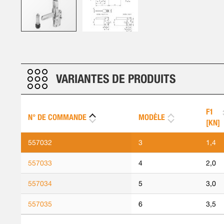
Skip
to
the
beginning
VARIANTES DE PRODUITS
of
the
images
F1
N° DE COMMANDE
MODÈLE
gallery
[KN]
557032
3
1,4
557033
4
2,0
557034
5
3,0
557035
6
3,5