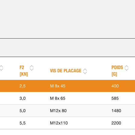
F2
POIDS
VIS DE PLACAGE
[KN]
[G]
2,5
M 8x 45
400
3,0
M 8x 65
585
5,0
M12x 80
1480
5,5
M12x110
2200