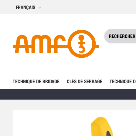
Allez
FRANÇAIS
au
contenu
TECHNIQUE DE BRIDAGE
CLÉS DE SERRAGE
TECHNIQUE D
Skip
to
the
end