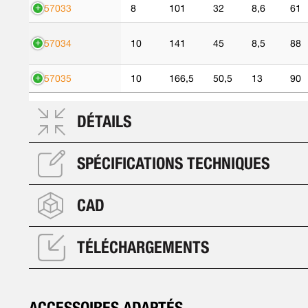
557033
8
101
32
8,6
61
557034
10
141
45
8,5
88
557035
10
166,5
50,5
13
90
DÉTAILS
SPÉCIFICATIONS TECHNIQUES
CAD
TÉLÉCHARGEMENTS
ACCESSOIRES ADAPTÉS