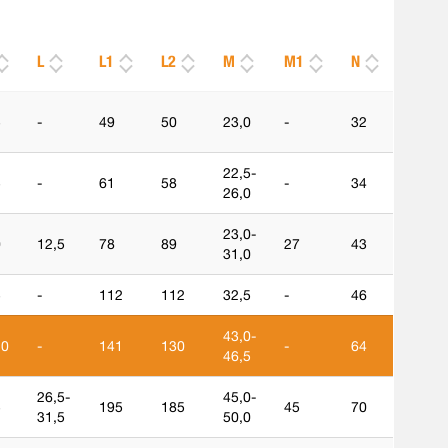
L
L1
L2
M
M1
N
5
-
49
50
23,0
-
32
22,5-
5
-
61
58
-
34
26,0
23,0-
0
12,5
78
89
27
43
31,0
5
-
112
112
32,5
-
46
43,0-
,0
-
141
130
-
64
46,5
26,5-
45,0-
5
195
185
45
70
31,5
50,0