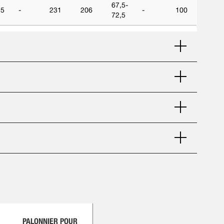
67,5-
,5
-
231
206
-
100
72,5
PALONNIER POUR