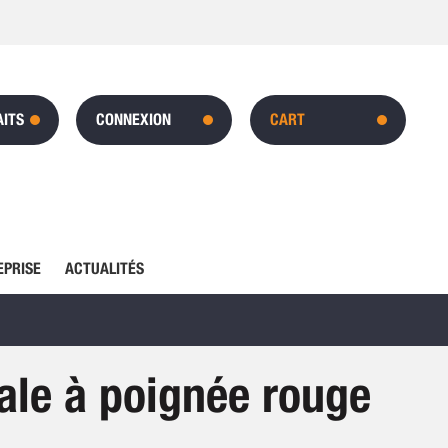
AITS
CONNEXION
CART
EPRISE
ACTUALITÉS
cale à poignée rouge