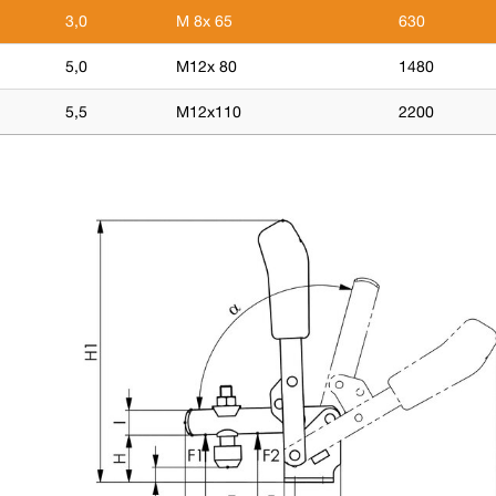
3,0
M 8x 65
630
5,0
M12x 80
1480
5,5
M12x110
2200