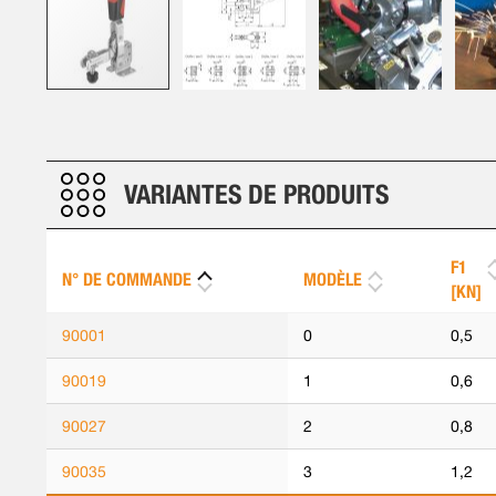
Skip
to
the
beginning
VARIANTES DE PRODUITS
of
the
images
F1
N° DE COMMANDE
MODÈLE
gallery
[KN]
90001
0
0,5
90019
1
0,6
90027
2
0,8
90035
3
1,2