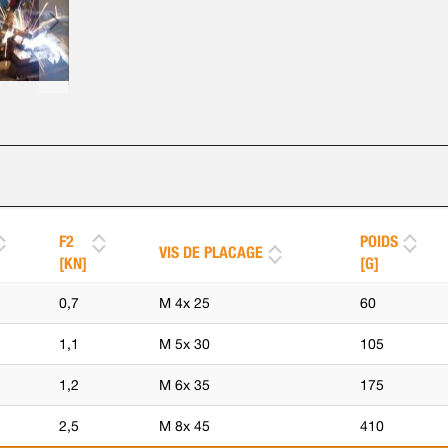
F2
POIDS
VIS DE PLACAGE
[KN]
[G]
0,7
M 4x 25
60
1,1
M 5x 30
105
1,2
M 6x 35
175
2,5
M 8x 45
410