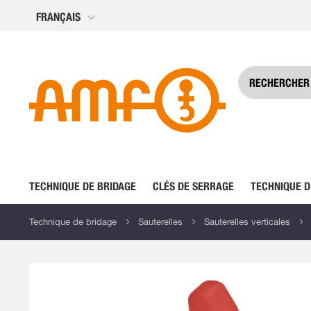
Allez
FRANÇAIS
au
contenu
TECHNIQUE DE BRIDAGE
CLÉS DE SERRAGE
TECHNIQUE D
Technique de bridage
Sauterelles
Sauterelles verticales
Skip
to
the