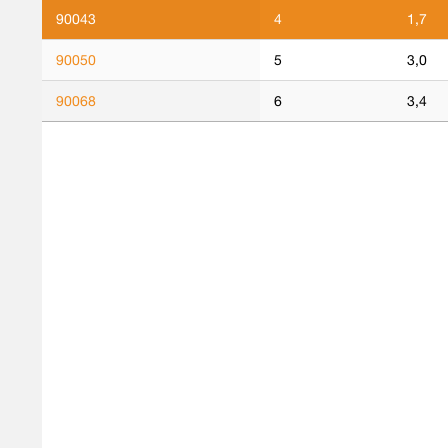
90043
4
1,7
90050
5
3,0
90068
6
3,4