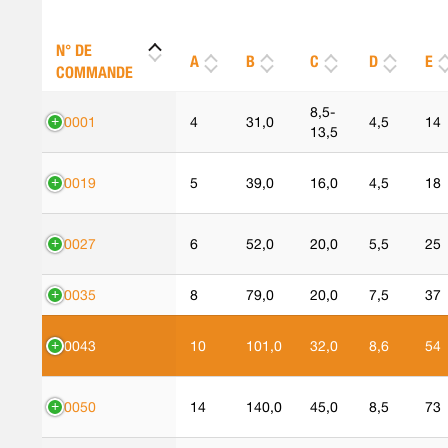
N° DE
A
B
C
D
E
COMMANDE
8,5-
90001
4
31,0
4,5
14
13,5
90019
5
39,0
16,0
4,5
18
90027
6
52,0
20,0
5,5
25
90035
8
79,0
20,0
7,5
37
90043
10
101,0
32,0
8,6
54
90050
14
140,0
45,0
8,5
73