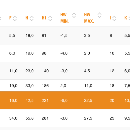
HW
HW
F
H
H1
I
K
MIN.
MAX.
5,5
18,0
81
-1,5
3,5
8
5,
6,0
19,0
98
-4,0
2,0
10
5,
11,0
23,0
140
-3,0
4,5
12
6,
19,0
33,0
186
2,0
11,0
18
7,
16,0
42,5
221
-6,0
22,5
20
13
34,0
55,8
281
-3,0
27,5
25
9,