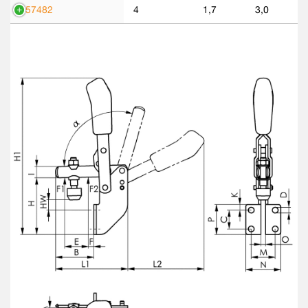
557482
4
1,7
3,0