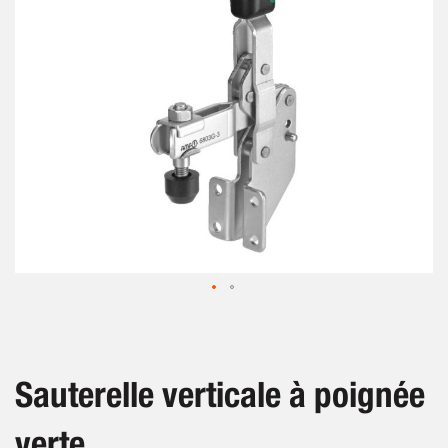
gallery
Skip
to
the
beginning
Sauterelle verticale à poignée
of
the
verte
images