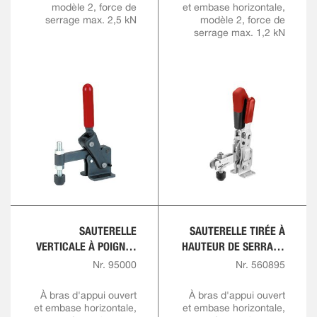
modèle 2, force de
et embase horizontale,
serrage max. 2,5 kN
modèle 2, force de
serrage max. 1,2 kN
SAUTERELLE
SAUTERELLE TIRÉE À
VERTICALE À POIGNÉE
HAUTEUR DE SERRAGE
ROUGE
VARIABLE
Nr. 95000
Nr. 560895
À bras d'appui ouvert
À bras d'appui ouvert
et embase horizontale,
et embase horizontale,