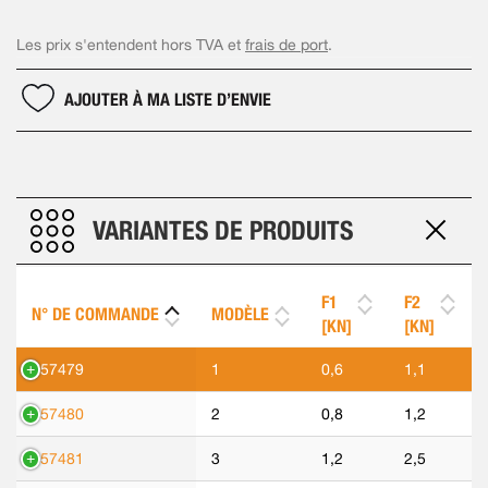
Les prix s'entendent hors TVA et
frais de port
.
AJOUTER À MA LISTE D’ENVIE
VARIANTES DE PRODUITS
F1
F2
N° DE COMMANDE
MODÈLE
[KN]
[KN]
557479
1
0,6
1,1
557480
2
0,8
1,2
557481
3
1,2
2,5