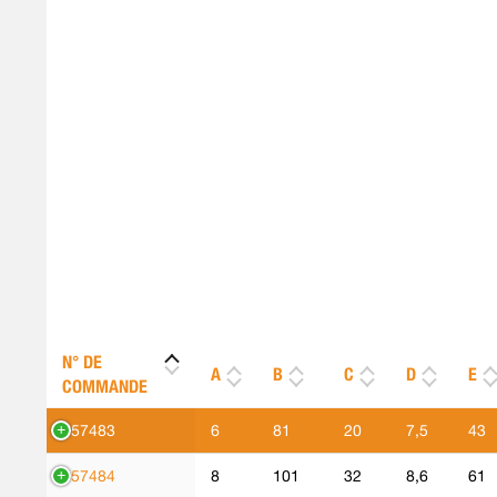
N° DE
A
B
C
D
E
COMMANDE
557483
6
81
20
7,5
43
557484
8
101
32
8,6
61