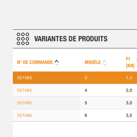
VARIANTES DE PRODUITS
F1
N° DE COMMANDE
MODÈLE
[KN]
557483
3
1,4
557484
4
2,0
557485
5
3,0
557486
6
3,5