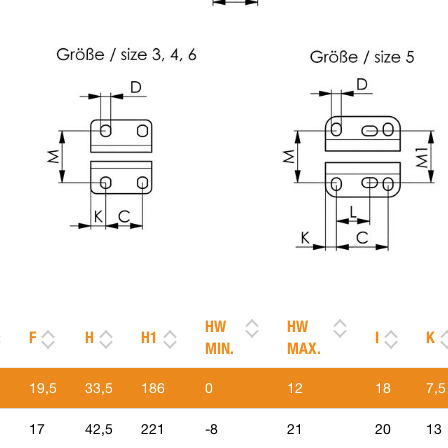
HW
HW
F
H
H1
I
K
MIN.
MAX.
19,5
33,5
186
0
12
18
7,5
17
42,5
221
-8
21
20
13