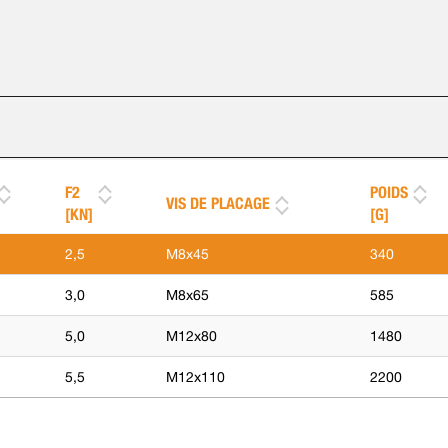
F2
POIDS
VIS DE PLACAGE
[KN]
[G]
2,5
M8x45
340
3,0
M8x65
585
5,0
M12x80
1480
5,5
M12x110
2200