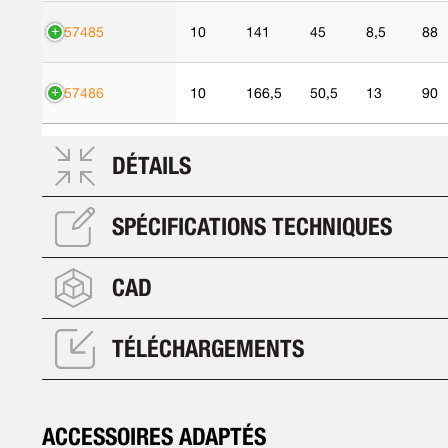
557485
10
141
45
8,5
88
557486
10
166,5
50,5
13
90
DÉTAILS
SPÉCIFICATIONS TECHNIQUES
CAD
TÉLÉCHARGEMENTS
ACCESSOIRES ADAPTÉS