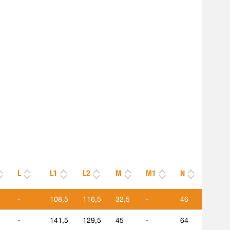
L
L1
L2
M
M1
N
-
108,5
116,5
32,5
-
46
-
141,5
129,5
45
-
64