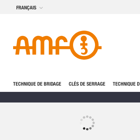
Allez
FRANÇAIS
au
contenu
TECHNIQUE DE BRIDAGE
CLÉS DE SERRAGE
TECHNIQUE D
Skip
to
the
Skip
end