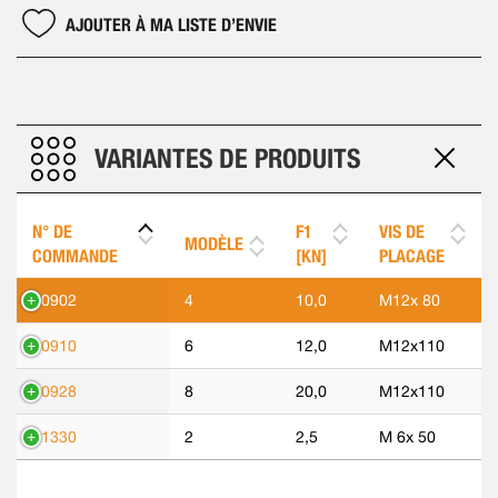
AJOUTER À MA LISTE D’ENVIE
VARIANTES DE PRODUITS
N° DE
F1
VIS DE
MODÈLE
COMMANDE
[KN]
PLACAGE
90902
4
10,0
M12x 80
90910
6
12,0
M12x110
90928
8
20,0
M12x110
91330
2
2,5
M 6x 50