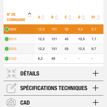
N° DE
A
B
C
D
D1
COMMANDE
90902
12,2
101
30
8,5
5,7
90910
12,2
121
45
10,5
7,7
90928
12,2
151
55
12,5
9,7
91330
6,2
48
-
-
-
DÉTAILS
SPÉCIFICATIONS TECHNIQUES
CAD