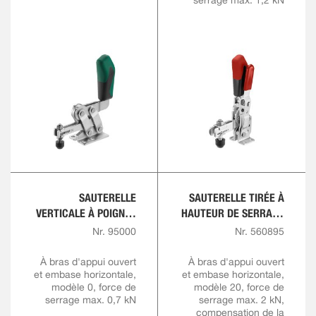
serrage max. 1,2 kN
SAUTERELLE
SAUTERELLE TIRÉE À
VERTICALE À POIGNÉE
HAUTEUR DE SERRAGE
ROUGE
VARIABLE
Nr. 95000
Nr. 560895
À bras d'appui ouvert
À bras d'appui ouvert
et embase horizontale,
et embase horizontale,
modèle 0, force de
modèle 20, force de
serrage max. 0,7 kN
serrage max. 2 kN,
compensation de la