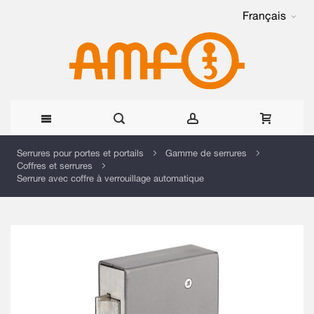
Français
Allez
Serrures pour portes et portails
Gamme de serrures
Coffres et serrures
au
Serrure avec coffre à verrouillage automatique
contenu
Skip
to
the
end
of
the