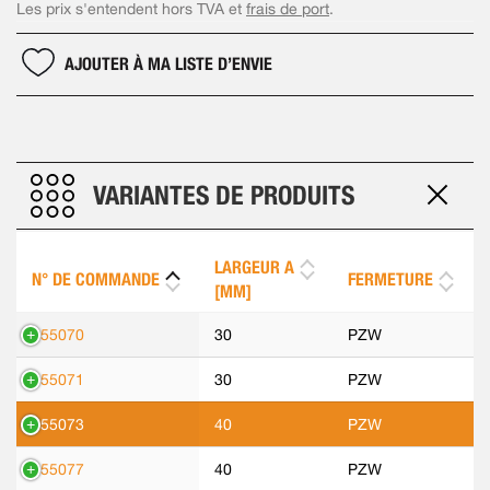
Les prix s'entendent hors TVA et
frais de port
.
AJOUTER À MA LISTE D’ENVIE
VARIANTES DE PRODUITS
LARGEUR A
N° DE COMMANDE
FERMETURE
[MM]
555070
30
PZW
555071
30
PZW
555073
40
PZW
555077
40
PZW