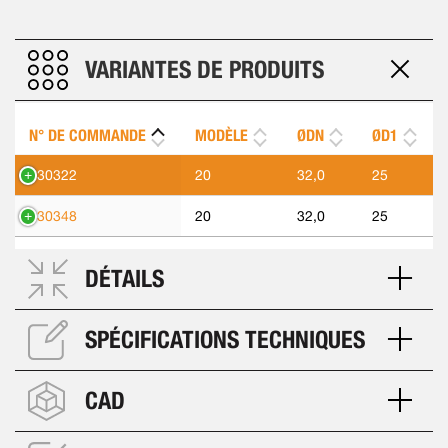
VARIANTES DE PRODUITS
N° DE COMMANDE
MODÈLE
ØDN
ØD1
430322
20
32,0
25
430348
20
32,0
25
DÉTAILS
SPÉCIFICATIONS TECHNIQUES
CAD