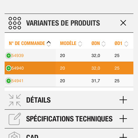
VARIANTES DE PRODUITS
N° DE COMMANDE
MODÈLE
ØDN
ØD1
554939
20
32,0
25
554940
20
32,0
25
554941
20
31,7
25
DÉTAILS
SPÉCIFICATIONS TECHNIQUES
CAD