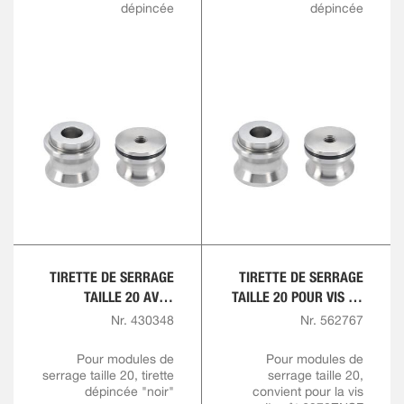
dépincée
dépincée
TIRETTE DE SERRAGE
TIRETTE DE SERRAGE
TAILLE 20 AVEC
TAILLE 20 POUR VIS DE
MARQUAGE DES
TIRETTE M12 SANS
Nr. 430348
Nr. 562767
COULEURS POUR VIS
COLLET
DE TIRETTE M12
D’AJUSTEMENT
Pour modules de
Pour modules de
serrage taille 20, tirette
serrage taille 20,
dépincée "noir"
convient pour la vis