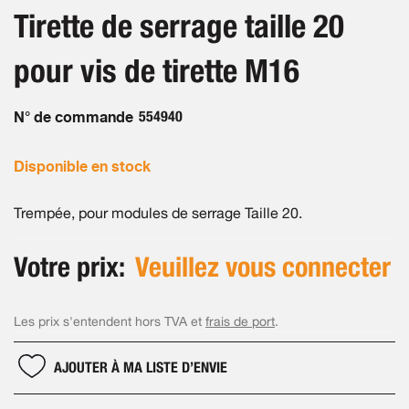
beginning
images
Tirette de serrage taille 20
of
gallery
the
pour vis de tirette M16
images
gallery
N° de commande
554940
Disponible en stock
Trempée, pour modules de serrage Taille 20.
Votre prix:
Veuillez vous connecter
Les prix s'entendent hors TVA et
frais de port
.
AJOUTER À MA LISTE D’ENVIE