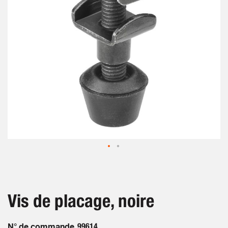
gallery
Skip
to
the
beginning
Vis de placage, noire
of
the
images
N° de commande
99614