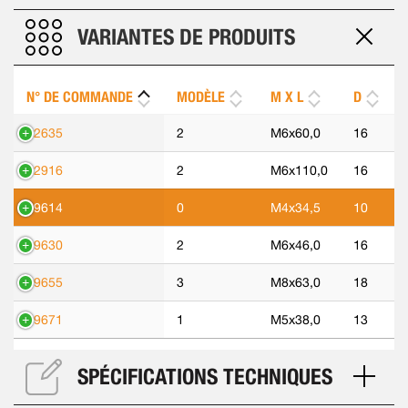
VARIANTES DE PRODUITS
N° DE COMMANDE
MODÈLE
M X L
D
92635
2
M6x60,0
16
92916
2
M6x110,0
16
99614
0
M4x34,5
10
99630
2
M6x46,0
16
99655
3
M8x63,0
18
99671
1
M5x38,0
13
SPÉCIFICATIONS TECHNIQUES