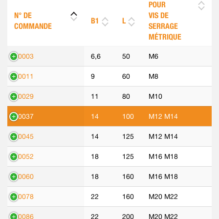
POUR
N° DE
VIS DE
B1
L
COMMANDE
SERRAGE
MÉTRIQUE
70003
6,6
50
M6
70011
9
60
M8
70029
11
80
M10
70037
14
100
M12 M14
70045
14
125
M12 M14
70052
18
125
M16 M18
70060
18
160
M16 M18
70078
22
160
M20 M22
70086
22
200
M20 M22