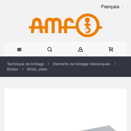
Français
Allez
Technique de bridage
Eléments de bridage mécaniques
Brides
Bride, plate
au
contenu
Skip
to
the
end
of
the
images