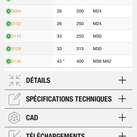
70094
26
200
M24
70102
26
250
M24
70110
33
250
M30
70128
33
315
M30
70136
43 *
400
M36 M42
DÉTAILS
SPÉCIFICATIONS TECHNIQUES
CAD
TÉLÉCHARGEMENTS