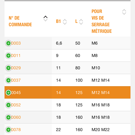
POUR
N° DE
VIS DE
B1
L
COMMANDE
SERRAGE
MÉTRIQUE
70003
6,6
50
M6
70011
9
60
M8
70029
11
80
M10
70037
14
100
M12 M14
70045
14
125
M12 M14
70052
18
125
M16 M18
70060
18
160
M16 M18
70078
22
160
M20 M22