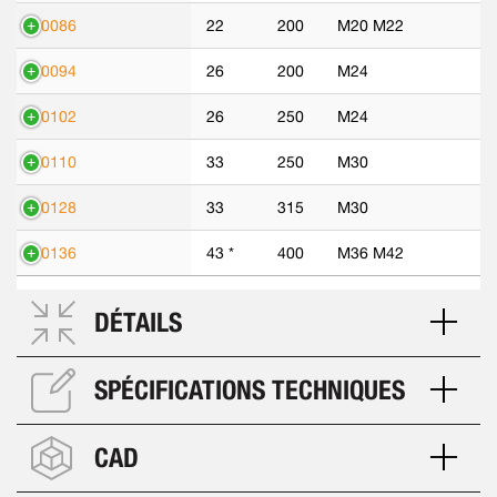
70086
22
200
M20 M22
70094
26
200
M24
70102
26
250
M24
70110
33
250
M30
70128
33
315
M30
70136
43 *
400
M36 M42
DÉTAILS
SPÉCIFICATIONS TECHNIQUES
CAD