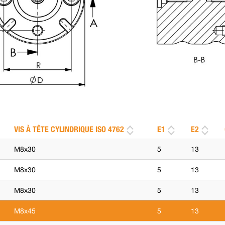
VIS À TÊTE CYLINDRIQUE ISO 4762
E1
E2
M8x30
5
13
M8x30
5
13
M8x30
5
13
M8x45
5
13