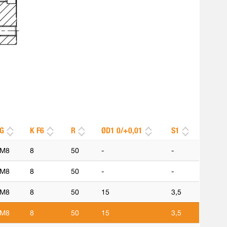
G
K F6
R
ØD1 0/+0,01
S1
M8
8
50
-
-
M8
8
50
-
-
M8
8
50
15
3,5
M8
8
50
15
3,5