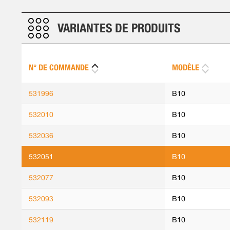
VARIANTES DE PRODUITS
N° DE COMMANDE
MODÈLE
531996
B10
532010
B10
532036
B10
532051
B10
532077
B10
532093
B10
532119
B10