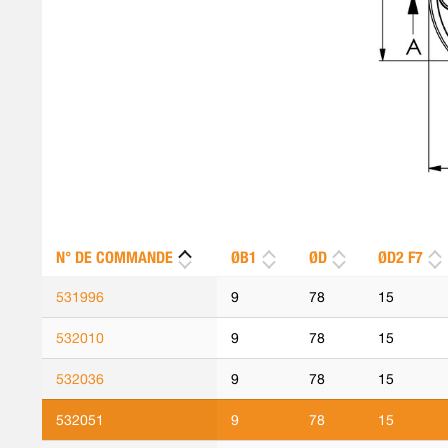
N° DE COMMANDE
ØB1
ØD
ØD2 F7
531996
9
78
15
532010
9
78
15
532036
9
78
15
532051
9
78
15