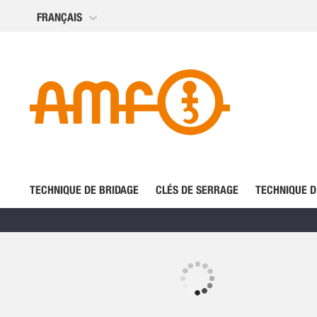
Allez
FRANÇAIS
au
contenu
TECHNIQUE DE BRIDAGE
CLÉS DE SERRAGE
TECHNIQUE D
Skip
to
the
Skip
end