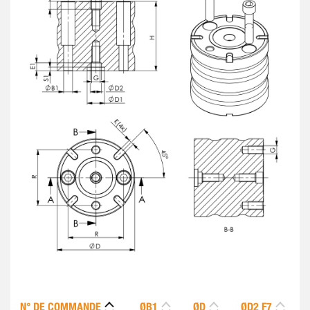
N° DE COMMANDE
ØB1
ØD
ØD2 F7