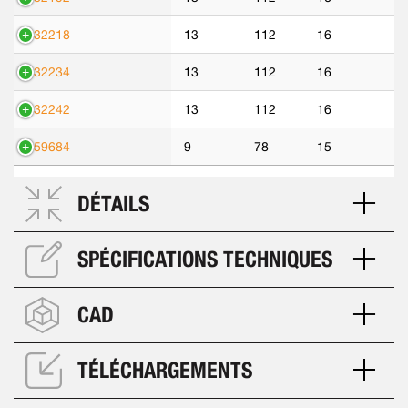
532218
13
112
16
532234
13
112
16
532242
13
112
16
559684
9
78
15
DÉTAILS
SPÉCIFICATIONS TECHNIQUES
CAD
TÉLÉCHARGEMENTS