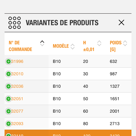
VARIANTES DE PRODUITS
N° DE
H
POIDS
MODÈLE
COMMANDE
±0,01
[G]
531996
B10
20
632
532010
B10
30
987
532036
B10
40
1327
532051
B10
50
1651
532077
B10
60
2001
532093
B10
80
2713