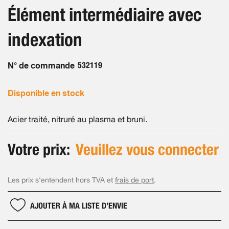
beginning
images
Élément intermédiaire avec
of
gallery
the
indexation
images
gallery
N° de commande
532119
Disponible en stock
Acier traité, nitruré au plasma et bruni.
Votre prix:
Veuillez vous connecter
Les prix s'entendent hors TVA et
frais de port
.
AJOUTER À MA LISTE D’ENVIE