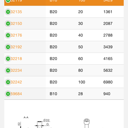
532119
B10
100
3429
532135
B20
20
1361
532150
B20
30
2087
532176
B20
40
2788
532192
B20
50
3439
532218
B20
60
4165
532234
B20
80
5632
532242
B20
100
6980
559684
B10
28
940