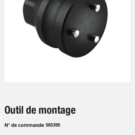
gallery
Skip
to
the
beginning
Outil de montage
of
the
images
N° de commande
565395
gallery