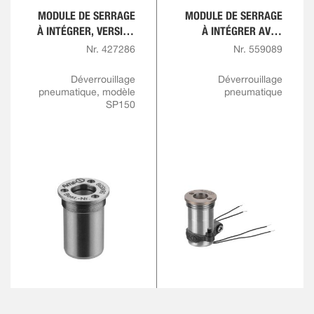
MODULE DE SERRAGE
MODULE DE SERRAGE
À INTÉGRER, VERSION
À INTÉGRER AVEC
À VISSER
DÉTECTION PAR
Nr. 427286
Nr. 559089
CAPTEURS
OUVERTURE/FERMETU
Déverrouillage
Déverrouillage
pneumatique, modèle
pneumatique
RE
SP150