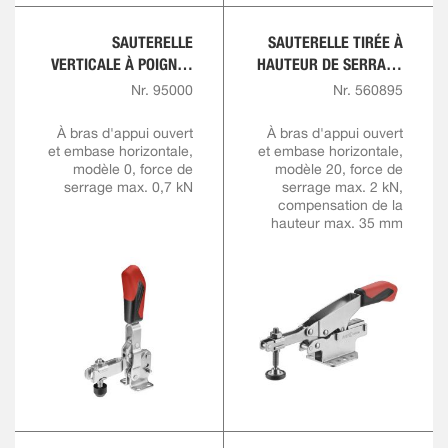
SAUTERELLE
SAUTERELLE TIRÉE À
VERTICALE À POIGNÉE
HAUTEUR DE SERRAGE
ROUGE
VARIABLE
Nr. 95000
Nr. 560895
À bras d'appui ouvert
À bras d'appui ouvert
et embase horizontale,
et embase horizontale,
modèle 0, force de
modèle 20, force de
serrage max. 0,7 kN
serrage max. 2 kN,
compensation de la
hauteur max. 35 mm