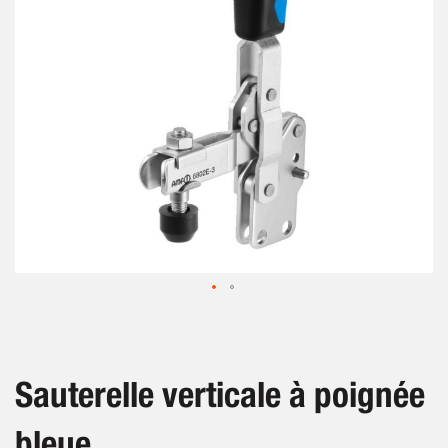
gallery
Skip
to
the
beginning
Sauterelle verticale à poignée
of
the
bleue
images