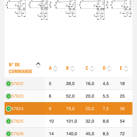
N° DE
A
B
C
D
E
COMMANDE
557622
5
39,0
16,0
4,5
18
557623
6
52,0
20,0
5,5
25
557624
8
79,0
20,0
7,5
36
557625
10
101,0
32,0
8,6
54
557626
14
140,0
45,0
8,5
72