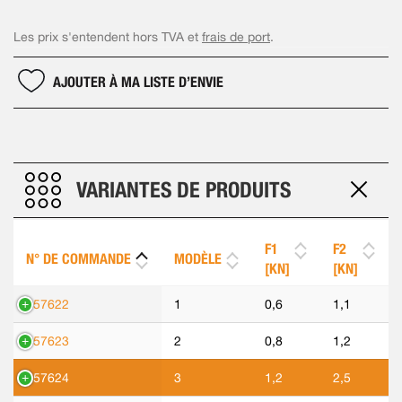
Les prix s'entendent hors TVA et
frais de port
.
AJOUTER À MA LISTE D’ENVIE
VARIANTES DE PRODUITS
F1
F2
N° DE COMMANDE
MODÈLE
[KN]
[KN]
557622
1
0,6
1,1
557623
2
0,8
1,2
557624
3
1,2
2,5