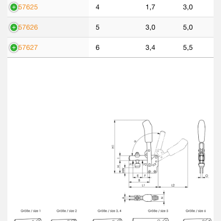
557625
4
1,7
3,0
557626
5
3,0
5,0
557627
6
3,4
5,5