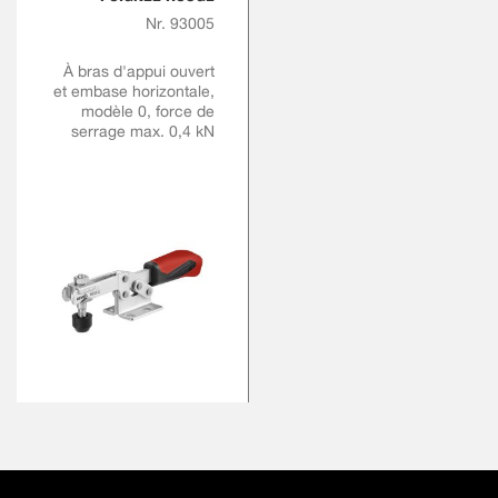
Nr. 93005
À bras d'appui ouvert
et embase horizontale,
modèle 0, force de
serrage max. 0,4 kN