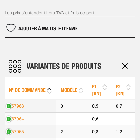
Les prix s'entendent hors TVA et
frais de port
.
AJOUTER À MA LISTE D’ENVIE
VARIANTES DE PRODUITS
F1
F2
N° DE COMMANDE
MODÈLE
[KN]
[KN]
557963
0
0,5
0,7
557964
1
0,6
1,1
557965
2
0,8
1,2