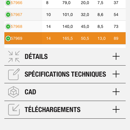
557966
8
79,0
20,0
7,5
37
557967
10
101,0
32,0
8,6
54
557968
14
140,0
45,0
8,5
73
557969
14
165,5
50,5
13,0
89
DÉTAILS
SPÉCIFICATIONS TECHNIQUES
CAD
TÉLÉCHARGEMENTS