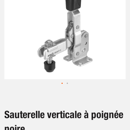
gallery
Skip
to
the
beginning
Sauterelle verticale à poignée
of
the
noire
images