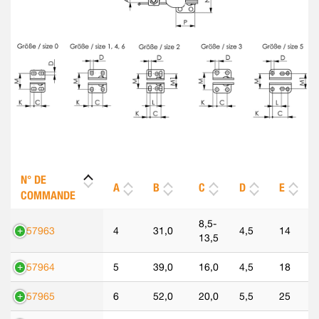
N° DE
A
B
C
D
E
COMMANDE
8,5-
557963
4
31,0
4,5
14
13,5
557964
5
39,0
16,0
4,5
18
557965
6
52,0
20,0
5,5
25