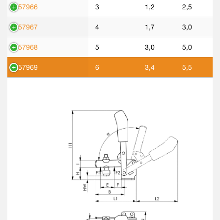
557966
3
1,2
2,5
557967
4
1,7
3,0
557968
5
3,0
5,0
557969
6
3,4
5,5