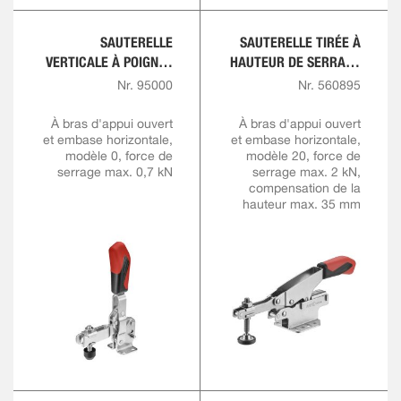
SAUTERELLE
SAUTERELLE TIRÉE À
VERTICALE À POIGNÉE
HAUTEUR DE SERRAGE
ROUGE
VARIABLE
Nr. 95000
Nr. 560895
À bras d'appui ouvert
À bras d'appui ouvert
et embase horizontale,
et embase horizontale,
modèle 0, force de
modèle 20, force de
serrage max. 0,7 kN
serrage max. 2 kN,
compensation de la
hauteur max. 35 mm