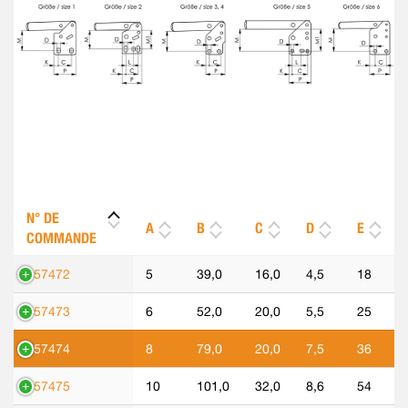
N° DE
A
B
C
D
E
COMMANDE
557472
5
39,0
16,0
4,5
18
557473
6
52,0
20,0
5,5
25
557474
8
79,0
20,0
7,5
36
557475
10
101,0
32,0
8,6
54