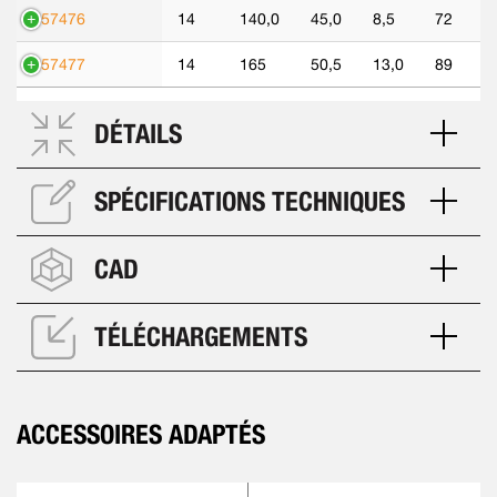
557476
14
140,0
45,0
8,5
72
557477
14
165
50,5
13,0
89
DÉTAILS
SPÉCIFICATIONS TECHNIQUES
CAD
TÉLÉCHARGEMENTS
ACCESSOIRES ADAPTÉS