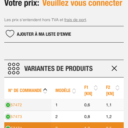
Votre prix:
Veuillez vous connecter
Les prix s'entendent hors TVA et
frais de port
.
AJOUTER À MA LISTE D’ENVIE
VARIANTES DE PRODUITS
F1
F2
N° DE COMMANDE
MODÈLE
[KN]
[KN]
557472
1
0,6
1,1
557473
2
0,8
1,2