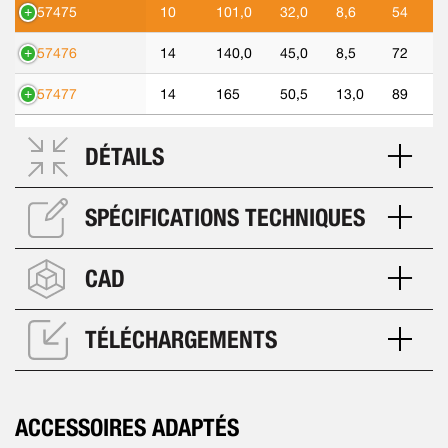
557475
10
101,0
32,0
8,6
54
557476
14
140,0
45,0
8,5
72
557477
14
165
50,5
13,0
89
DÉTAILS
SPÉCIFICATIONS TECHNIQUES
CAD
TÉLÉCHARGEMENTS
ACCESSOIRES ADAPTÉS