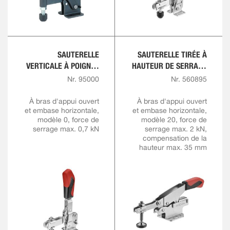
SAUTERELLE
SAUTERELLE TIRÉE À
VERTICALE À POIGNÉE
HAUTEUR DE SERRAGE
ROUGE
VARIABLE
Nr. 95000
Nr. 560895
À bras d'appui ouvert
À bras d'appui ouvert
et embase horizontale,
et embase horizontale,
modèle 0, force de
modèle 20, force de
serrage max. 0,7 kN
serrage max. 2 kN,
compensation de la
hauteur max. 35 mm