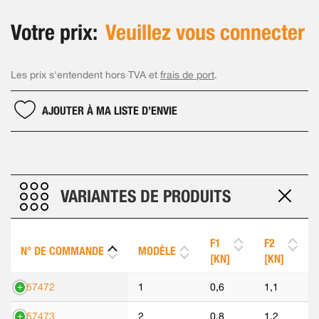
Votre prix:
Veuillez vous connecter
Les prix s'entendent hors TVA et
frais de port
.
AJOUTER À MA LISTE D’ENVIE
VARIANTES DE PRODUITS
F1
F2
N° DE COMMANDE
MODÈLE
[KN]
[KN]
557472
1
0,6
1,1
557473
2
0,8
1,2