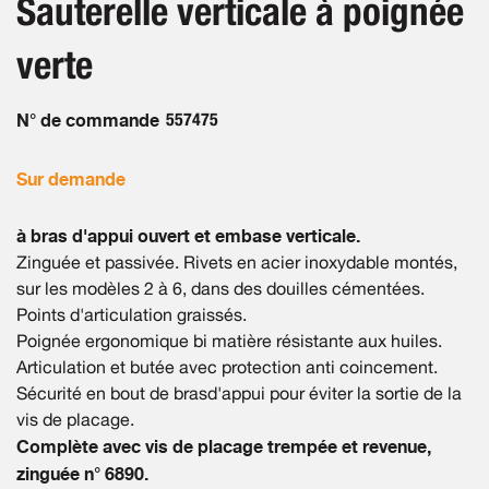
Sauterelle verticale à poignée
of
gallery
the
verte
images
gallery
N° de commande
557475
Sur demande
à bras d'appui ouvert et embase verticale.
Zinguée et passivée. Rivets en acier inoxydable montés,
sur les modèles 2 à 6, dans des douilles cémentées.
Points d'articulation graissés.
Poignée ergonomique bi matière résistante aux huiles.
Articulation et butée avec protection anti coincement.
Sécurité en bout de brasd'appui pour éviter la sortie de la
vis de placage.
Complète avec vis de placage trempée et revenue,
zinguée n° 6890.