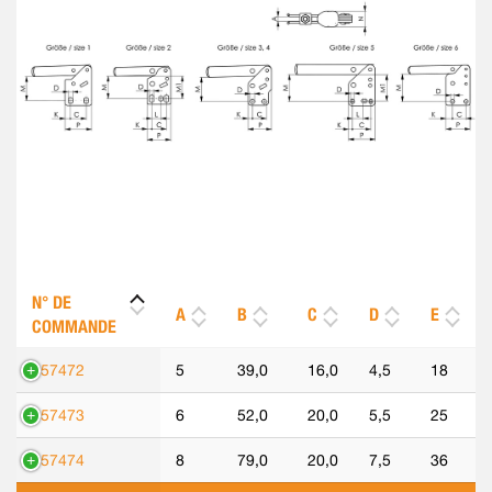
N° DE
A
B
C
D
E
COMMANDE
557472
5
39,0
16,0
4,5
18
557473
6
52,0
20,0
5,5
25
557474
8
79,0
20,0
7,5
36