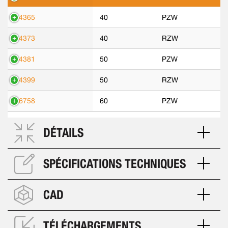
14365
40
PZW
14373
40
RZW
14381
50
PZW
14399
50
RZW
16758
60
PZW
DÉTAILS
SPÉCIFICATIONS TECHNIQUES
CAD
TÉLÉCHARGEMENTS