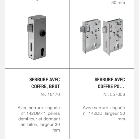
30 mm
SERRURE AVEC
SERRURE AVEC
COFFRE, BRUT
COFFRE POUR
CYLINDRE
Nr. 10470
Nr. 557056
TRIANGULAIRE ET
BARILLET PROFILÉ,
Avec serrure zinguée
Avec serrure zinguée
n° 142UM-**, pênes
n° 142DD, largeur 30
BRUTE
demi-tour et dormant
mm
en laiton, largeur 30
mm