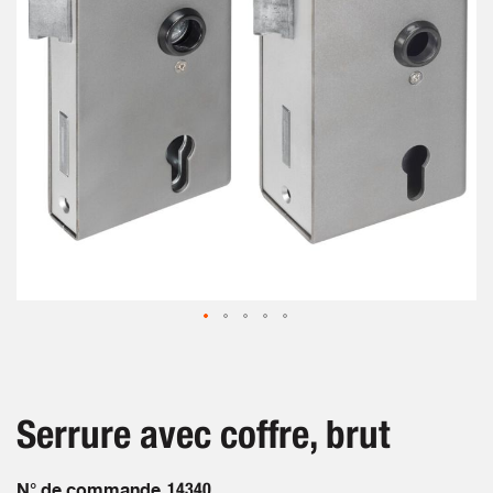
gallery
Skip
to
the
beginning
Serrure avec coffre, brut
of
the
images
N° de commande
14340