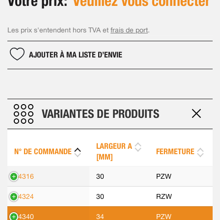
Votre prix:
Veuillez vous connecter
Les prix s'entendent hors TVA et
frais de port
.
AJOUTER À MA LISTE D’ENVIE
VARIANTES DE PRODUITS
LARGEUR A
N° DE COMMANDE
FERMETURE
[MM]
14316
30
PZW
14324
30
RZW
14340
34
PZW