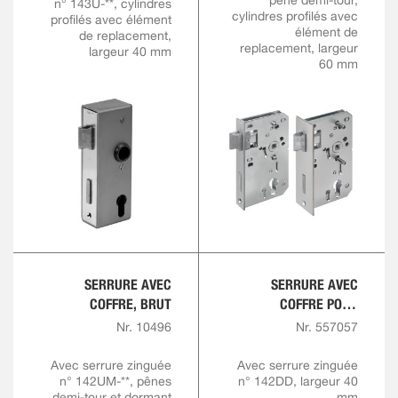
pêne demi-tour,
n° 143U-**, cylindres
cylindres profilés avec
profilés avec élément
élément de
de replacement,
replacement, largeur
largeur 40 mm
60 mm
SERRURE AVEC
SERRURE AVEC
COFFRE, BRUT
COFFRE POUR
CYLINDRE
Nr. 10496
Nr. 557057
TRIANGULAIRE ET
BARILLET PROFILÉ,
Avec serrure zinguée
Avec serrure zinguée
n° 142UM-**, pênes
n° 142DD, largeur 40
BRUTE
demi-tour et dormant
mm