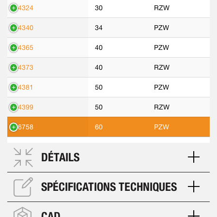
14324
30
RZW
14340
34
PZW
14365
40
PZW
14373
40
RZW
14381
50
PZW
14399
50
RZW
16758
60
PZW
DÉTAILS
SPÉCIFICATIONS TECHNIQUES
CAD