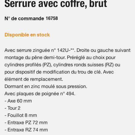
Serrure avec coffre, brut
of
gallery
the
images
N° de commande
16758
gallery
Disponible en stock
Avec serrure zinguée n° 142U-**. Droite ou gauche suivant
montage du pêne demi-tour. Préréglé au choix pour
cylindres profilés (PZ), cylindres ronds suisses (RZ) ou
pour dispositif de modification du trou de clé. Avec
élément de remplacement.
Dormant en zinc moulé sous pression.
Avec plaques de poignée n° 494.
- Axe 60 mm
- Tour 2
- Fouillot 8 mm
- Entraxe PZ 72 mm
- Entraxe RZ 74 mm