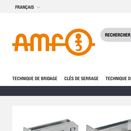
Allez
FRANÇAIS
au
contenu
TECHNIQUE DE BRIDAGE
CLÉS DE SERRAGE
TECHNIQUE D
Skip
to
the
end