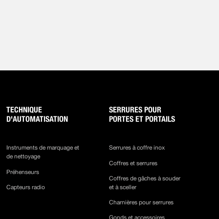
TECHNIQUE
SERRURES POUR
D'AUTOMATISATION
PORTES ET PORTAILS
Instruments de marquage et
Serrures à coffre inox
de nettoyage
Coffres et serrures
Préhenseurs
Coffres de gâches à souder
Capteurs radio
et à sceller
Charnières pour serrures
Gonds et accessoires