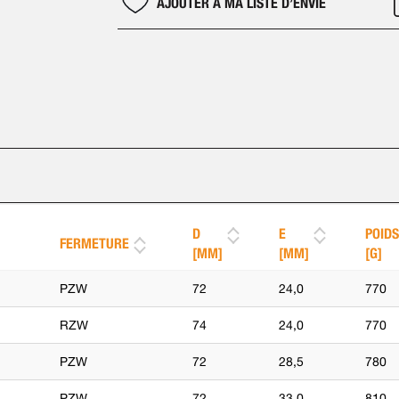
AJOUTER À MA LISTE D’ENVIE
D
E
POID
FERMETURE
[MM]
[MM]
[G]
PZW
72
24,0
770
RZW
74
24,0
770
PZW
72
28,5
780
PZW
72
33,0
810