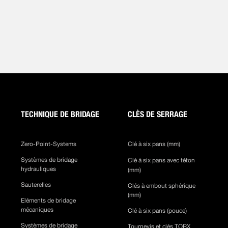
TECHNIQUE DE BRIDAGE
CLÈS DE SERRAGE
Zero-Point-Systems
Clé à six pans (mm)
Systèmes de bridage
Clé à six pans avec téton
hydrauliques
(mm)
Sauterelles
Clés à embout sphérique
(mm)
Eléments de bridage
mécaniques
Clé à six pans (pouce)
Systèmes de bridage
Tournevis et clés TORX