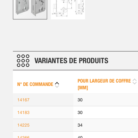
Skip
to
the
beginning
of
VARIANTES DE PRODUITS
the
images
gallery
POUR LARGEUR DE COFFRE
N° DE COMMANDE
[MM]
14167
30
14183
30
14225
34
14266
40