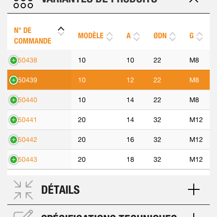
N° DE
MODÈLE
A
ØDN
G
COMMANDE
550438
10
10
22
M8
550439
10
12
22
M8
550440
10
14
22
M8
550441
20
14
32
M12
550442
20
16
32
M12
550443
20
18
32
M12
DÉTAILS