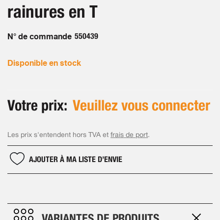
the
rainures en T
images
gallery
N° de commande
550439
Disponible en stock
Votre prix:
Veuillez vous connecter
Les prix s'entendent hors TVA et
frais de port
.
AJOUTER À MA LISTE D’ENVIE
VARIANTES DE PRODUITS