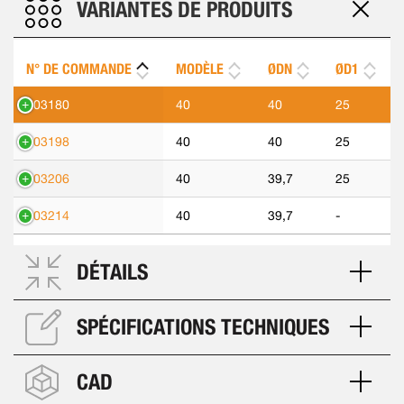
VARIANTES DE PRODUITS
N° DE COMMANDE
MODÈLE
ØDN
ØD1
303180
40
40
25
303198
40
40
25
303206
40
39,7
25
303214
40
39,7
-
DÉTAILS
SPÉCIFICATIONS TECHNIQUES
CAD