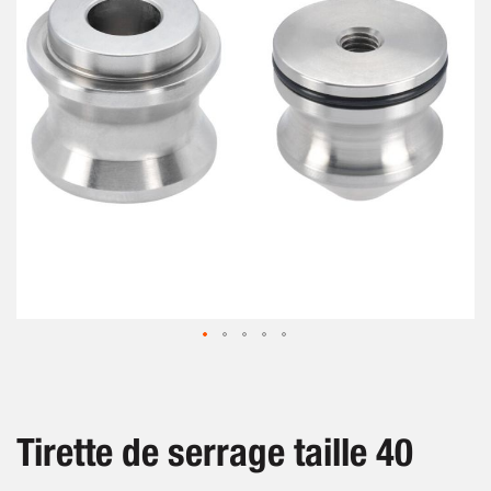
images
gallery
Skip
to
the
beginning
Tirette de serrage taille 40
of
the