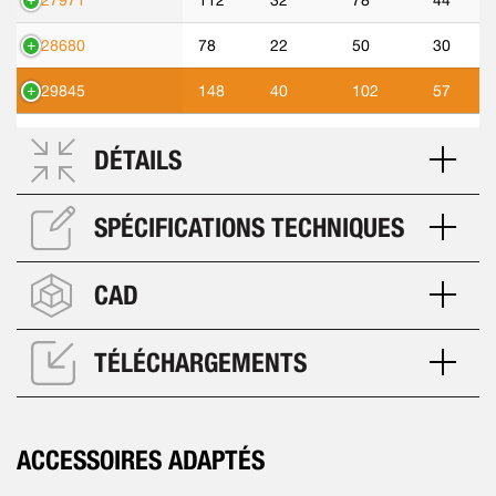
427971
112
32
78
44
428680
78
22
50
30
429845
148
40
102
57
DÉTAILS
SPÉCIFICATIONS TECHNIQUES
CAD
TÉLÉCHARGEMENTS
ACCESSOIRES ADAPTÉS