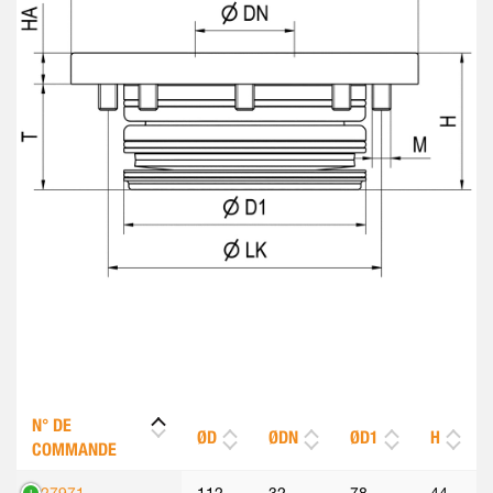
N° DE
ØD
ØDN
ØD1
H
COMMANDE