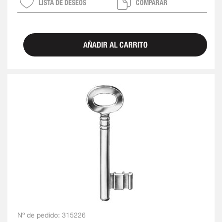
LISTA DE DESEOS
COMPARAR
AÑADIR AL CARRITO
Nº de pedido:
315226