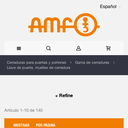
Español
Ir
Cerraduras para puertas y portones
Gama de cerraduras
Llave de puerta, muelles de cerradura
al
contenido
+ Refine
Artículo 1-10 de
140
MOSTRAR
POR PÁGINA