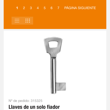
1
2
3
4
5
6
7
PÁGINA SIGUIENTE
LISTA
PARRILLA
VER
COMO
Nº de pedido:
315325
Llaves de un solo fiador