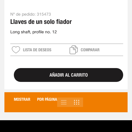
Nº de pedido:
315473
Llaves de un solo fiador
Long shaft, profile no. 12
LISTA DE DESEOS
COMPARAR
AÑADIR AL CARRITO
MOSTRAR
POR PÁGINA
LISTA
PARRILLA
VER
COMO