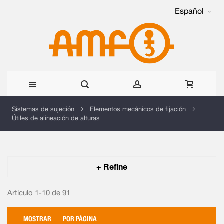
Español
Ir
Sistemas de sujeción
Elementos mecánicos de fijación
Útiles de alineación de alturas
al
contenido
+ Refine
Artículo 1-10 de
91
MOSTRAR
POR PÁGINA