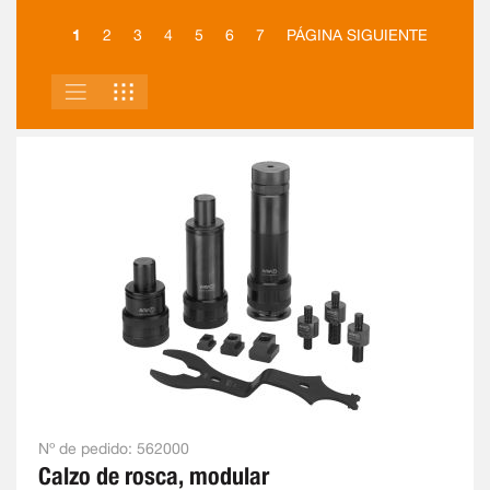
1
2
3
4
5
6
7
PÁGINA SIGUIENTE
LISTA
PARRILLA
VER
COMO
Nº de pedido:
562000
Calzo de rosca, modular