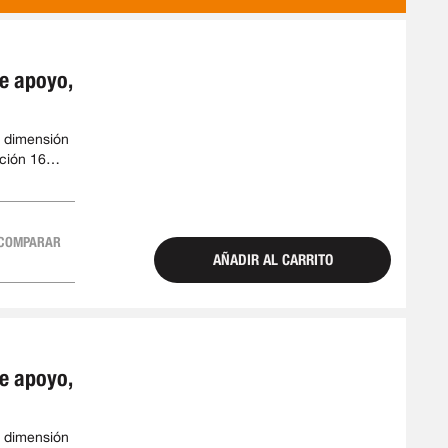
COMO
de apoyo,
 dimensión
ción 16
 78 mm
COMPARAR
AÑADIR AL CARRITO
de apoyo,
 dimensión