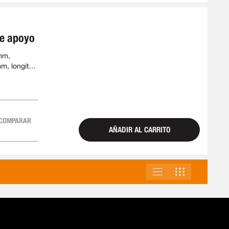
de apoyo
mm,
m, longitud
COMPARAR
AÑADIR AL CARRITO
LISTA
PARRILLA
VER
COMO