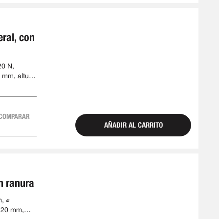
eral, con
20 N,
 mm, altura
COMPARAR
AÑADIR AL CARRITO
n ranura
, ⌀
a 20 mm,