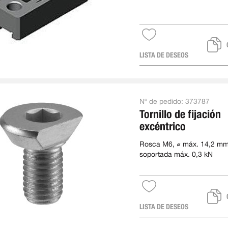
longitud 110 mm, ancho 3
LISTA DE DESEOS
Nº de pedido:
373787
Tornillo de fijación
excéntrico
Rosca M6, ⌀ máx. 14,2 mm
soportada máx. 0,3 kN
LISTA DE DESEOS