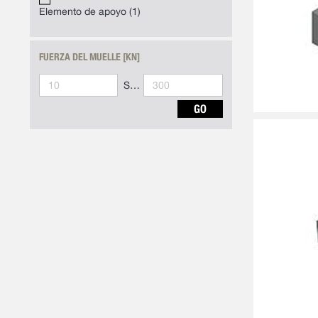
Elemento de apoyo
1
FUERZA DEL MUELLE [KN]
Synoa_AlgoliaArticleList-to
GO