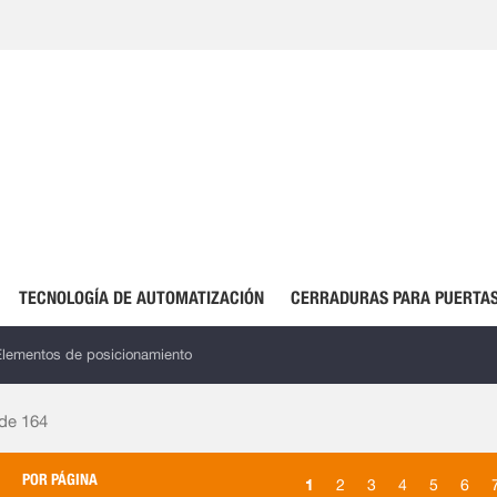
TECNOLOGÍA DE AUTOMATIZACIÓN
CERRADURAS PARA PUERTAS
Elementos de posicionamiento
 de
164
POR PÁGINA
1
2
3
4
5
6