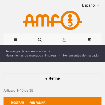
Español
Ir
Tecnología de automatización
Herramientas de marcado y limpieza
Herramientas de marcado
al
contenido
+ Refine
Artículo 1-10 de
35
MOSTRAR
POR PÁGINA