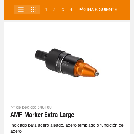
LISTA
PARRILLA
VER
1
2
3
4
PÁGINA SIGUIENTE
COMO
Nº de pedido:
548180
AMF-Marker Extra Large
Indicado para acero aleado, acero templado o fundición de
acero