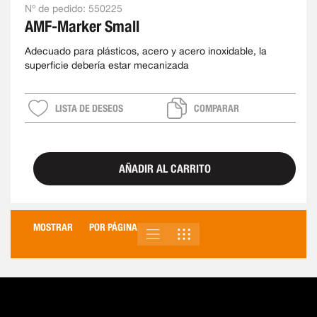
Nº de pedido:
550225
AMF-Marker Small
Adecuado para plásticos, acero y acero inoxidable, la
superficie debería estar mecanizada
LISTA DE DESEOS
COMPARAR
AÑADIR AL CARRITO
MOSTRAR
POR PÁGINA
LISTA
PARRILLA
VER
COMO