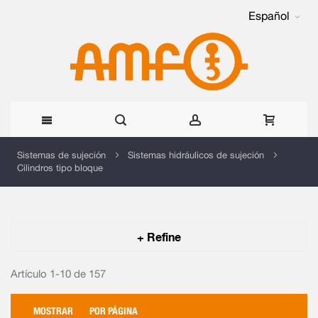
Español
Ir
Sistemas de sujeción
Sistemas hidráulicos de sujeción
Cilindros tipo bloque
al
contenido
+ Refine
Artículo 1-10 de
157
MOSTRAR
POR PÁGINA