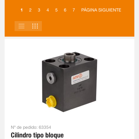
1
2
3
4
5
6
7
PÁGINA SIGUIENTE
LISTA
PARRILLA
VER
COMO
Nº de pedido:
63354
Cilindro tipo bloque