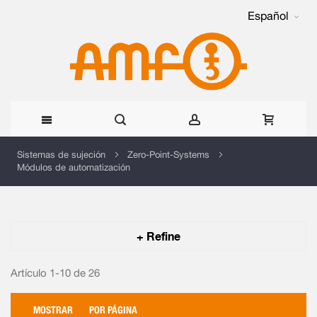
Español
Ir
Sistemas de sujeción
Zero-Point-Systems
Módulos de automatización
al
contenido
+ Refine
Artículo 1-10 de
26
MOSTRAR
POR PÁGINA