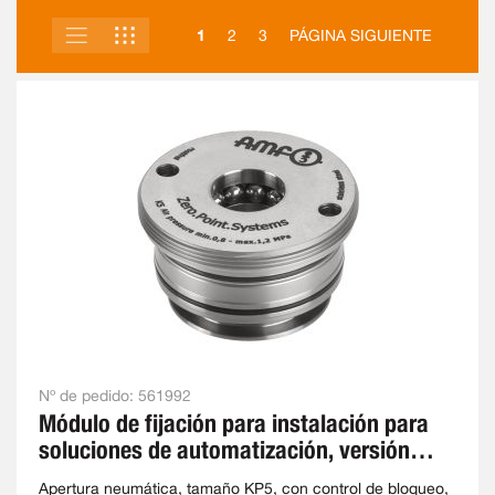
LISTA
PARRILLA
VER
1
2
3
PÁGINA SIGUIENTE
COMO
Nº de pedido:
561992
Módulo de fijación para instalación para
soluciones de automatización, versión
roscada
Apertura neumática, tamaño KP5, con control de bloqueo,