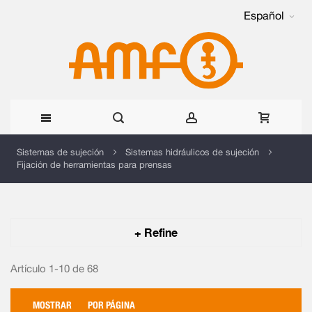
Español
Ir
Sistemas de sujeción
Sistemas hidráulicos de sujeción
Fijación de herramientas para prensas
al
contenido
+ Refine
Artículo 1-10 de
68
MOSTRAR
POR PÁGINA