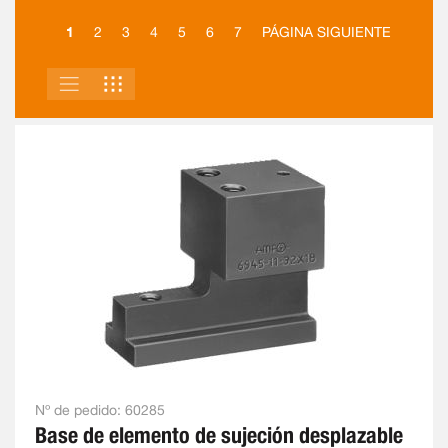
1
2
3
4
5
6
7
PÁGINA SIGUIENTE
LISTA
PARRILLA
VER
COMO
Nº de pedido:
60285
Base de elemento de sujeción desplazable