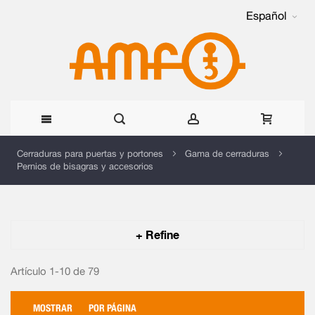
Español
Ir
Cerraduras para puertas y portones
Gama de cerraduras
Pernios de bisagras y accesorios
al
contenido
+ Refine
Artículo 1-10 de
79
MOSTRAR
POR PÁGINA