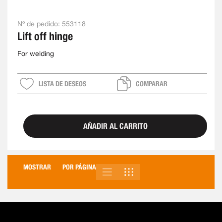
Nº de pedido:
553118
Lift off hinge
For welding
LISTA DE DESEOS
COMPARAR
AÑADIR AL CARRITO
MOSTRAR
POR PÁGINA
LISTA
PARRILLA
VER
COMO