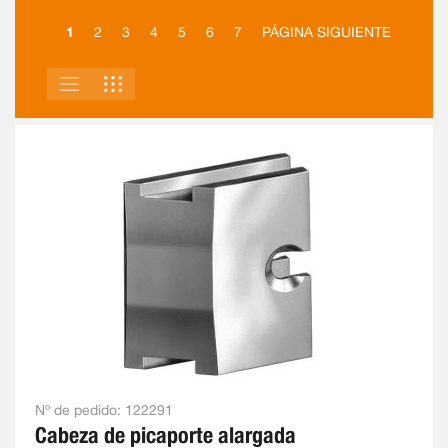
1
2
3
4
5
6
7
PÁGINA SIGUIENTE
LISTA
PARRILLA
VER
COMO
Nº de pedido:
122291
Cabeza de picaporte alargada