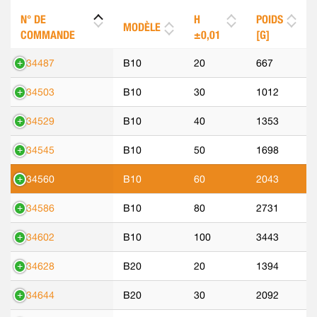
N° DE
H
POIDS
MODÈLE
COMMANDE
±0,01
[G]
534487
B10
20
667
534503
B10
30
1012
534529
B10
40
1353
534545
B10
50
1698
534560
B10
60
2043
534586
B10
80
2731
534602
B10
100
3443
534628
B20
20
1394
534644
B20
30
2092