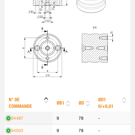
N° DE
ØD1
ØB1
ØD
COMMANDE
0/+0,01
534487
9
78
-
534503
9
78
-