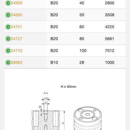
534669
B20
40
2800
534685
B20
50
3508
534701
B20
60
4225
534727
B20
80
5661
534743
B20
100
7012
559683
B10
28
1000