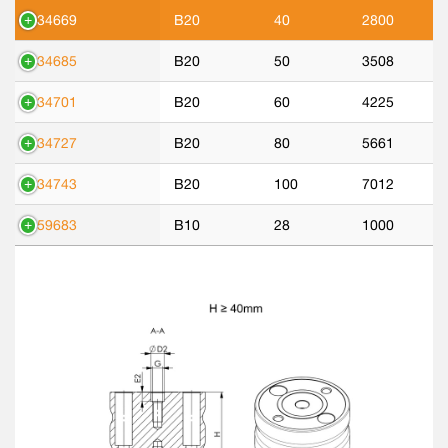
534669
B20
40
2800
534685
B20
50
3508
534701
B20
60
4225
534727
B20
80
5661
534743
B20
100
7012
559683
B10
28
1000