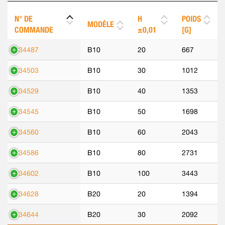
N° DE
H
POIDS
MODÈLE
COMMANDE
±0,01
[G]
534487
B10
20
667
534503
B10
30
1012
534529
B10
40
1353
534545
B10
50
1698
534560
B10
60
2043
534586
B10
80
2731
534602
B10
100
3443
534628
B20
20
1394
534644
B20
30
2092