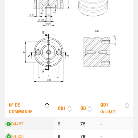
N° DE
ØD1
ØB1
ØD
COMMANDE
0/+0,01
534487
9
78
-
534503
9
78
-