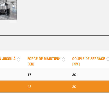
N JUSQU'À
FORCE DE MAINTIEN*
COUPLE DE SERRAGE
[KN]
[NM]
17
30
43
30