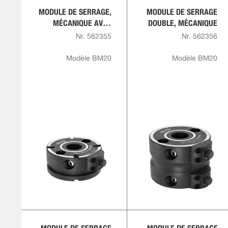
MODULE DE SERRAGE,
MODULE DE SERRAGE
MÉCANIQUE AVEC
DOUBLE, MÉCANIQUE
INDEXATION
Nr. 562355
Nr. 562356
Modèle BM20
Modèle BM20