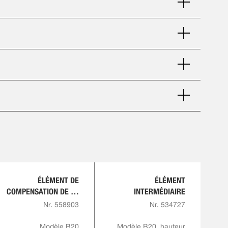
ÉLÉMENT DE
ÉLÉMENT
COMPENSATION DE LA
INTERMÉDIAIRE
HAUTEUR
Nr. 558903
Nr. 534727
Modèle B20
Modèle B20, hauteur