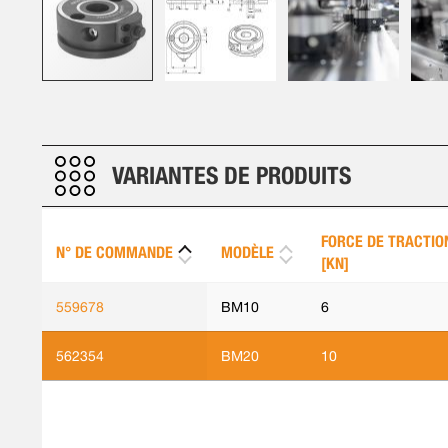
Skip
to
the
beginning
VARIANTES DE PRODUITS
of
the
images
FORCE DE TRACTIO
N° DE COMMANDE
MODÈLE
gallery
[KN]
559678
BM10
6
562354
BM20
10