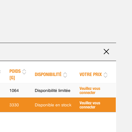
POIDS
DISPONIBILITÉ
VOTRE PRIX
[G]
Veuillez vous
1064
Disponibilité limitée
connecter
Veuillez vous
3330
Disponible en stock
connecter