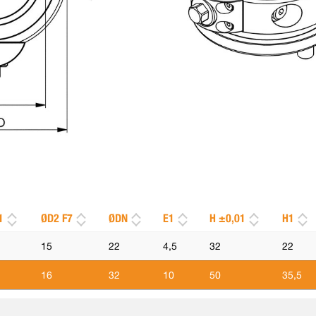
1
ØD2 F7
ØDN
E1
H ±0,01
H1
15
22
4,5
32
22
16
32
10
50
35,5