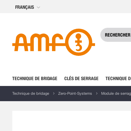
Allez
FRANÇAIS
au
contenu
TECHNIQUE DE BRIDAGE
CLÉS DE SERRAGE
TECHNIQUE D
Technique de bridage
Zero-Point-Systems
Module de serra
Skip
to
the