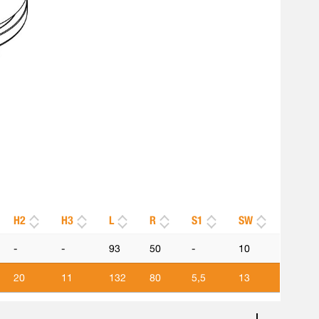
H2
H3
L
R
S1
SW
-
-
93
50
-
10
20
11
132
80
5,5
13