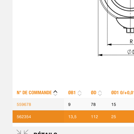
N° DE COMMANDE
ØB1
ØD
ØD1 0/+0,0
559678
9
78
15
562354
13,5
112
25