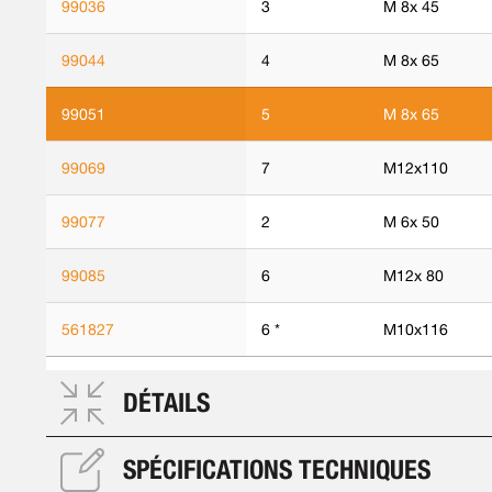
99036
3
M 8x 45
99044
4
M 8x 65
99051
5
M 8x 65
99069
7
M12x110
99077
2
M 6x 50
99085
6
M12x 80
561827
6 *
M10x116
DÉTAILS
SPÉCIFICATIONS TECHNIQUES