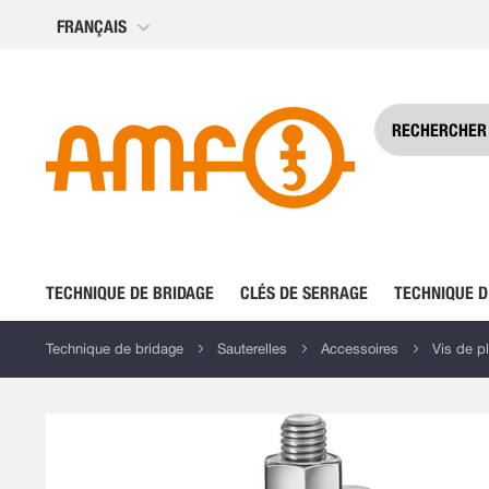
Allez
FRANÇAIS
au
contenu
TECHNIQUE DE BRIDAGE
CLÉS DE SERRAGE
TECHNIQUE D
Technique de bridage
Sauterelles
Accessoires
Vis de p
Skip
to
the