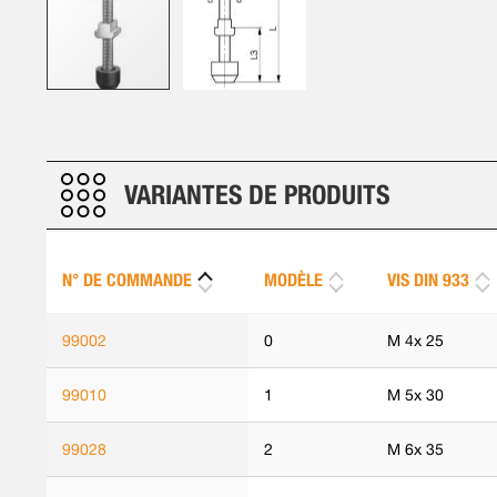
Skip
to
the
beginning
VARIANTES DE PRODUITS
of
the
images
N° DE COMMANDE
MODÈLE
VIS DIN 933
gallery
99002
0
M 4x 25
99010
1
M 5x 30
99028
2
M 6x 35