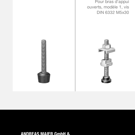
Pour bras d'appui
ouverts, modèle 1, vis
DIN 6332 M5x30
ANDREAS MAIER GmbH &