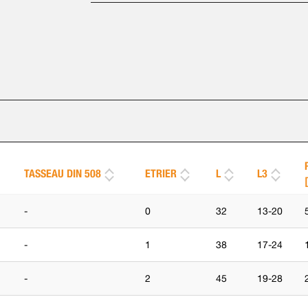
TASSEAU DIN 508
ETRIER
L
L3
-
0
32
13-20
-
1
38
17-24
-
2
45
19-28