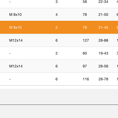
-
3
58
22-34
M 8x10
4
78
21-50
M 8x10
5
78
21-45
M12x14
6
127
28-88
-
2
60
19-43
M12x14
6
97
28-58
-
6
116
28-78