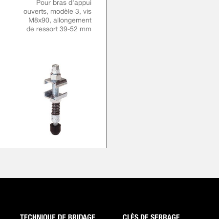
Pour bras d'appui
ouverts, modèle 3, vis
M8x90, allongement
de ressort 39-52 mm
TECHNIQUE DE BRIDAGE
CLÈS DE SERRAGE