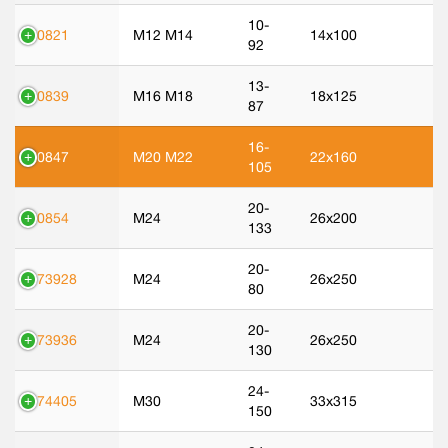
10-
70821
M12 M14
14x100
92
13-
70839
M16 M18
18x125
87
16-
70847
M20 M22
22x160
105
20-
70854
M24
26x200
133
20-
373928
M24
26x250
80
20-
373936
M24
26x250
130
24-
374405
M30
33x315
150