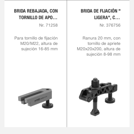
BRIDA REBAJADA, CON
BRIDA DE FIJACIÓN "
TORNILLO DE APOYO
LIGERA", CON
REGULABLE
TORNILLO DE APOYO
Nr. 71258
Nr. 376756
REGULABLE,
COMPLETA
Para tornillo de fijación
Ranura 20 mm, con
M20/M22, altura de
tornillo de apriete
sujeción 16-85 mm
M20x20x200, altura de
sujeción 8-98 mm