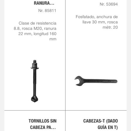
RANURAS T,
Nr. 53694
COMPLETO
Nr. 85811
Fosfatado, anchura de
llave 30 mm, rosca
Clase de resistencia
métr. 20
8.8, rosca M20, ranura
22 mm, longitud 160
mm
TORNILLOS SIN
CABEZAS-T (DADO
CABEZA PARA
GUÍA EN T)