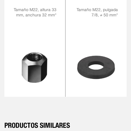
Tamaño M22, altura 33
Tamaño M22, pulgada
mm, anchura 32 mm*
7/8, ⌀ 50 mm*
PRODUCTOS SIMILARES