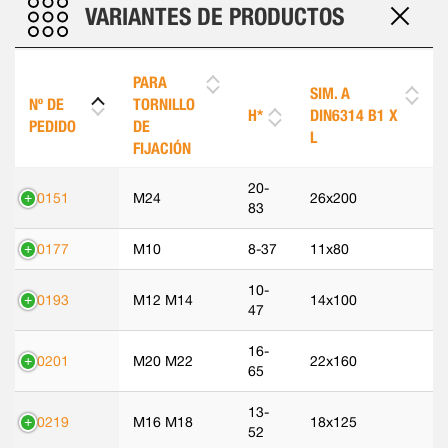
VARIANTES DE PRODUCTOS
PARA
SIM. A
Nº DE
TORNILLO
H*
DIN6314 B1 X
PEDIDO
DE
L
FIJACIÓN
20-
70151
M24
26x200
83
70177
M10
8-37
11x80
10-
70193
M12 M14
14x100
47
16-
70201
M20 M22
22x160
65
13-
70219
M16 M18
18x125
52